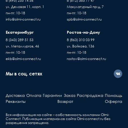
8 (495) 255 14 56
8 (812) 385 77 47
ул. Деловая 11, корп. 1
Макулатурный пр-д, 7
пн-пт: 10-18
пн-пт: 10-18
info@olmi-connect.ru
spb@olmi-connect.ru
Екатеринбург
Ростов-на-Дону
8 (343) 289 51 53
8 (863) 310 03 99
ул. Металлургов, 46
ул. Войкова, 136
пн-пт: 10-18
пн-пт: 10-18
ekb@olmi-connect.ru
rostov@olmi-connect.ru
Мы в соц. сетях
Доставка
Оплата
Гарантии
Заказ
Распродажа
Помощь
Реквизиты
Возврат
Оферта
Вся информация на сайте – собственность компании Olmi-
Сonnect. Публикация материалов сайта
Olmi-connect.ru
без
разрешения запрещена.