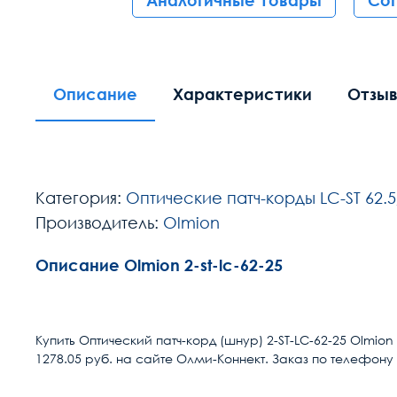
Аналогичные товары
Со
Описание
Характеристики
Отзы
Категория:
Оптические патч-корды LC-ST 62.5
Производитель:
Olmion
Описание Olmion 2-st-lc-62-25
Расчет доставки
Разъем 1
Купить Оптический патч-корд (шнур) 2-ST-LC-62-25 Olmio
1278.05 руб. на сайте Олми-Коннект. Заказ по телефону 
Условия доставки
Разъем 2