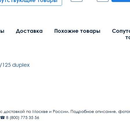
путствующие товары
вы
Доставка
Похожие товары
Сопут
т
/125 duplex
Общие
ST/UPC
n с доставкой по Москве и России. Подробное описание, фотогр
☎ 8 (800) 775 35 56
LC/UPC