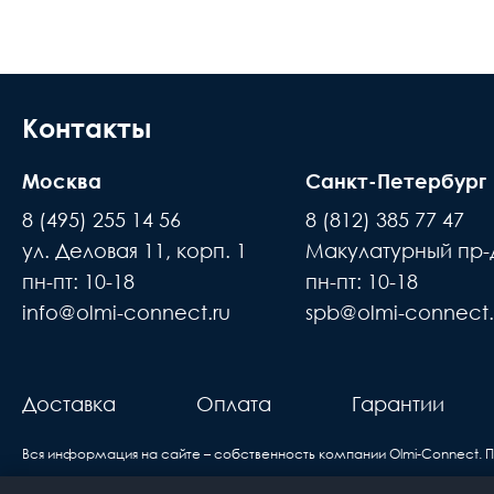
Доставка осуществляется в течении 2-4
Длина м
расчётный счёт
Размер кабель канала
В день доставки с Вами свяжутся логис
места доставки товара. Обращаем Ваше
Контакты
Полировка оптического волокна
до подъезда или места куда может по
Направление канала передачи
Москва
Санкт-Петербург
происходит силами заказчика
8 (495) 255 14 56
8 (812) 385 77 47
Тип волокна
Время ожидания водителя при доставке 
ул. Деловая 11, корп. 1
Макулатурный пр-д
В случае если въезд на территорию зак
Цвет
пн-пт: 10-18
пн-пт: 10-18
покупатель
info@olmi-connect.ru
spb@olmi-connect.
н
Исполнение
Доставка товаров осуществляется ежеднев
вам
Единица измерения
про
Доставка
Оплата
Гарантии
б
Вся информация на сайте – собственность компании Olmi-Сonnect. 
Если вы купили оборудование