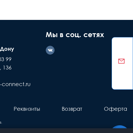
ние дефекта
Заводской
ашей вине
брак
Мы в соц. сетях
-Дону
казываем
Делаем обмен
03 99
е детали +
или возвращаем
, 136
ремонт
деньги
-connect.ru
Реквизиты
Возврат
Оферта
.