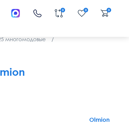
0
0
0
125 многомодовые
/
lmion
Olmion