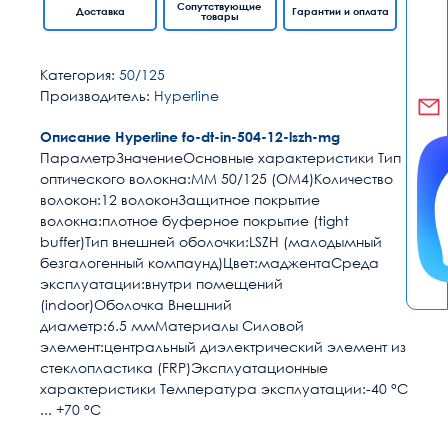
Сопутствующие
Доставка
Гарантии и оплата
товары
Категория:
50/125
Производитель:
Hyperline
Описание Hyperline fo-dt-in-504-12-lszh-mg
ПараметрЗначениеОсновные характеристики Тип
оптического волокна:MM 50/125 (OM4)Количество
волокон:12 волоконЗащитное покрытие
волокна:плотное буферное покрытие (tight
buffer)Тип внешней оболочки:LSZH (малодымный
безгалогенный компаунд)Цвет:маджентаСреда
эксплуатации:внутри помещений
(indoor)Оболочка Внешний
диаметр:6.5 ммМатериалы Силовой
элемент:центральный диэлектрический элемент из
стеклопластика (FRP)Эксплуатационные
характеристики Температура эксплуатации:-40 °C
... +70 °C
Расчет доставки
Общие