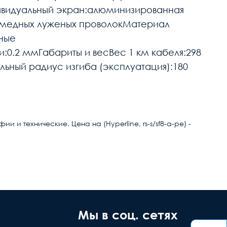
ивидуальный экран:алюминизированная
 медных луженых проволокМатериал
ные
0.2 ммГабариты и весВес 1 км кабеля:298
ный радиус изгиба (эксплуатация):180
и технические. Цена на (Hyperline, rs-s/sf8-a-pe) -
ние дефекта
Заводской
ашей вине
брак
Мы в соц. сетях