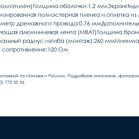
(полиэтилен)Толщина оболочки:1.2 ммЭкранИнд
зированная полиэстерная пленка и оплетка из
аметр дренажного провода:0.76 ммДополнитель
ющая алюминиевая лента (MBAT)Толщина брони:
льный радиус изгиба (монтаж):260 ммМинималь
 сопротивление:120 Ом
Общие
RS-485
оставкой по Москве и России. Подробное описание, фотографии 
) 775 35 56
8
 рабочих дней после поступления оплаты на наш
S/FTP
Появле
PE
ты нашей компани, для уточнения времени и
по в
 внимание, что доставка производится только
Многожильный (patсh)
дъехать машина. Дальнейшая транспортировка