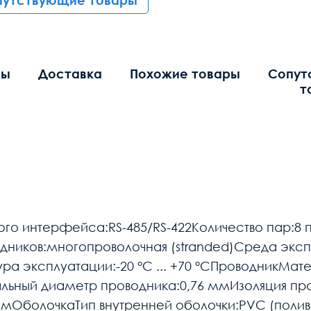
путствующие товары
вы
Доставка
Похожие товары
Сопут
т
о интерфейса:RS-485/RS-422Количество пар:8 
ников:многопроволочная (stranded)Среда эксп
ра эксплуатации:-20 °C ... +70 °CПроводникМат
альный диаметр проводника:0,76 ммИзоляция п
 ммОболочкаТип внутренней оболочки:PVC (поли