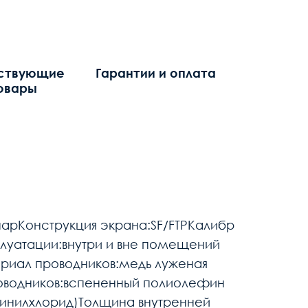
ствующие
Гарантии и оплата
овары
парКонструкция экрана:SF/FTPКалибр
луатации:внутри и вне помещений
ериал проводников:медь луженая
роводников:вспененный полиолефин
винилхлорид)Толщина внутренней