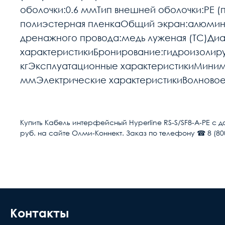
оболочки:0.6 ммТип внешней оболочки:PE 
полиэстерная пленкаОбщий экран:алюмини
дренажного провода:медь луженая (TC)Ди
характеристикиБронирование:гидроизолиру
кгЭксплуатационные характеристикиМинима
ммЭлектрические характеристикиВолновое
Расчет доставки
Тип промышленного интерфейса
Купить Кабель интерфейсный Hyperline RS-S/SF8-A-PE с д
руб. на сайте Олми-Коннект. Заказ по телефону ☎ 8 (800
Условия доставки
Количество пар
Доставка осуществляется в течении 2-4
Конструкция экрана
расчётный счёт
Внешняя оболочка
В день доставки с Вами свяжутся логис
места доставки товара. Обращаем Ваше
Контакты
Конструкция проводников
до подъезда или места куда может по