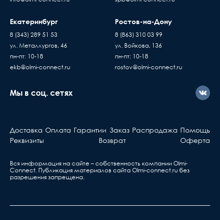
платный - его стоимость оплачивает
накладную, товар переход
покупатель
Екатеринбург
Ростов-на-Дону
по праву собственности
Доставка товаров осуществляется ежедневно,
проверяете и принимаете
8 (343) 289 51 53
8 (863) 310 03 99
с Пн. по Пт. с 10:00 до 17:00 часов
без существующих дефе
ул. Металлургов, 46
ул. Войкова, 136
Если вы купили
пн-пт: 10-18
пн-пт: 10-18
оборудование у нас, но
ekb@olmi-connect.ru
rostov@olmi-connect.ru
с ним что-то не так, вы
должны знать...
Мы в соц. сетях
Активное оборудова
Берете ваш гарантийный т
Доставка
Оплата
Гарантии
Заказ
Распродажа
Помощь
обращаетесь в ближа
Реквизиты
Возврат
Оферта
сервис, указанный в та
Вся информация на сайте – собственность компании Olmi-
Сonnect. Публикация материалов сайта
Olmi-connect.ru
без
разрешения запрещена.