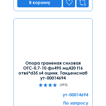
В корзину
Опора граненая силовая
ОГС-0,7-10 фл495 мц420 t16
отв6*d35 s4 оцинк. Тандемснаб
ут-00014694
(493)
ут-00014694
По запросу