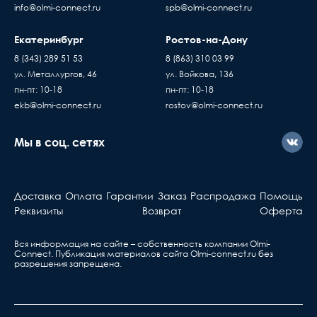
info@olmi-connect.ru
spb@olmi-connect.ru
Екатеринбург
Ростов-на-Дону
8 (343) 289 51 53
8 (863) 310 03 99
ул. Металлургов, 46
ул. Войкова, 136
пн-пт: 10-18
пн-пт: 10-18
ekb@olmi-connect.ru
rostov@olmi-connect.ru
Мы в соц. сетях
Доставка
Оплата
Гарантии
Заказ
Распродажа
Помощь
Реквизиты
Возврат
Оферта
Вся информация на сайте – собственность компании Olmi-
Сonnect. Публикация материалов сайта
Olmi-connect.ru
без
разрешения запрещена.