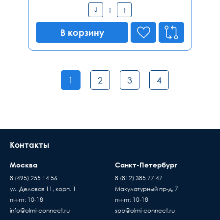
В корзину
1
2
3
4
Контакты
Москва
Санкт-Петербург
8 (495) 255 14 56
8 (812) 385 77 47
ул. Деловая 11, корп. 1
Макулатурный пр-д, 7
пн-пт: 10-18
пн-пт: 10-18
info@olmi-connect.ru
spb@olmi-connect.ru