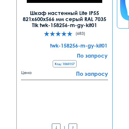
Шкаф настенный Lite IP55
821х600х566 мм серый RAL 7035
Tlk twk-158256-m-gy-kit01
(683)
twk-158256-m-gy-kit01
По запросу
Код: 1060157
Цена
По запросу