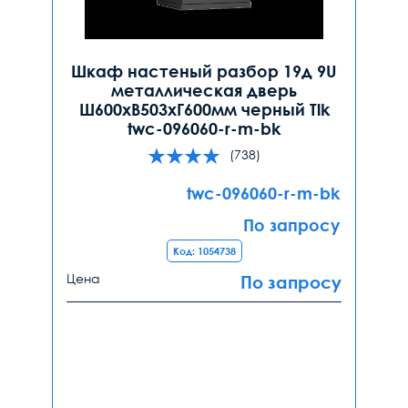
Шкаф настеный разбор 19д 9U
металлическая дверь
Ш600хВ503хГ600мм черный Tlk
twc-096060-r-m-bk
(738)
twc-096060-r-m-bk
По запросу
Код: 1054738
Цена
По запросу