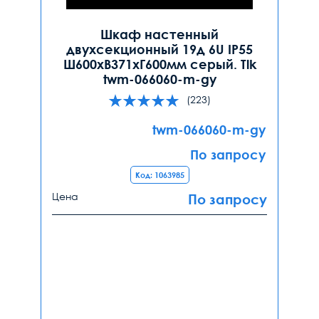
Шкаф настенный
двухсекционный 19д 6U IP55
Ш600хВ371хГ600мм серый. Tlk
twm-066060-m-gy
(223)
twm-066060-m-gy
По запросу
Код: 1063985
Цена
По запросу