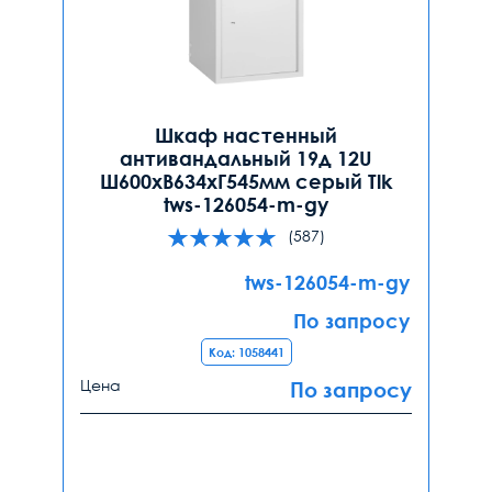
Шкаф настенный
антивандальный 19д 12U
Ш600хВ634хГ545мм серый Tlk
tws-126054-m-gy
(587)
tws-126054-m-gy
По запросу
Код: 1058441
Цена
По запросу