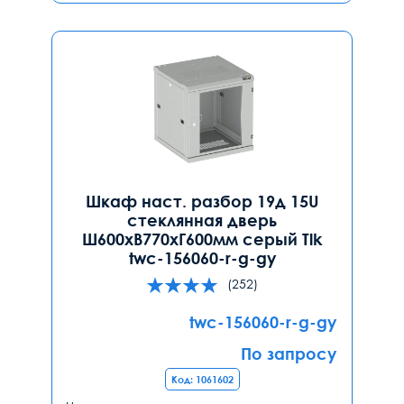
Шкаф наст. разбор 19д 15U
стеклянная дверь
Ш600хВ770хГ600мм серый Tlk
twc-156060-r-g-gy
(252)
twc-156060-r-g-gy
По запросу
Код: 1061602