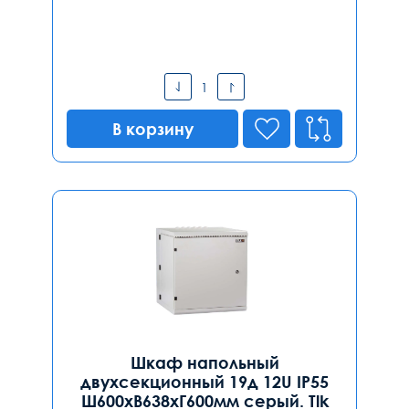
В корзину
Шкаф напольный
двухсекционный 19д 12U IP55
Ш600хВ638хГ600мм серый. Tlk