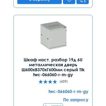
Шкаф наст. разбор 19д 6U
металлическая дверь
Ш600хВ370хГ600мм серый Tlk
twc-066060-r-m-gy
(459)
twc-066060-r-m-gy
По запросу