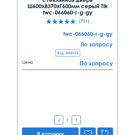
Ш600хВ370хГ600мм серый Tlk
twc-066060-r-g-gy
(701)
twc-066060-r-g-gy
По запросу
Код: 1055153
Цена
По запросу
В корзину