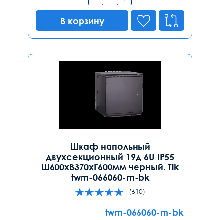
В корзину
Шкаф напольный
двухсекционный 19д 6U IP55
Ш600хВ370хГ600мм черный. Tlk
twm-066060-m-bk
(610)
twm-066060-m-bk