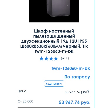
Шкаф настенный
пылезащищенный
двухсекционный 19д 12U IP55
Ш600хВ638хГ600мм черный. Tlk
twm-126060-m-bk
(611)
twm-126060-m-bk
По запросу
Код: 1085871
Цена
руб.
53 967.76
От 25 000
53 967.76
руб.