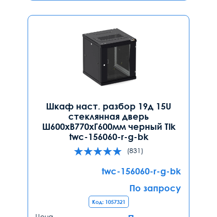
Шкаф наст. разбор 19д 15U
стеклянная дверь
Ш600хВ770хГ600мм черный Tlk
twc-156060-r-g-bk
(831)
twc-156060-r-g-bk
По запросу
Код: 1057321
Цена