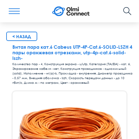
< НАЗАД
Витая пара кат.6 Cabeus UTP-4P-Cat.6-SOLID-LSZH 4
пары оранжевая отрезками, utp-4p-cat.6-solid-
lszh-
Количество пар - 4, Конструкция экрана - u/utp, Категория (TIA/EIA) - кат. 6,
Экранирование кабеля - нет, Конструкция проводников - одножильный
(solid), Исполнение - нг(а)-ls, Прокладка - внутренняя, Диаметр проводника
- 0,57 мм, Внешняя оболочка - lszh, Скорость передачи данных - до 10
гбит/с, Длина м - по метрам, Цвет - оранжевый