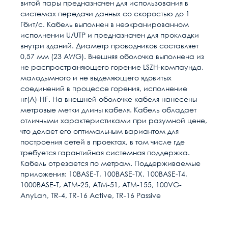
витой пары предназначен для использования в
системах передачи данных со скоростью до 1
Гбит/c. Кабель выполнен в неэкранированном
исполнении U/UTP и предназначен для прокладки
внутри зданий. Диаметр проводников составляет
0,57 мм (23 AWG). Внешняя оболочка выполнена из
не распространяющего горение LSZH-компаунда,
малодымного и не выделяющего ядовитых
соединений в процессе горения, исполнение
нг(А)-HF. На внешней оболочке кабеля нанесены
метровые метки длины кабеля.
Кабель обладает
отличными характеристиками при разумной цене,
что делает его оптимальным вариантом для
построения сетей в проектах, в том числе где
требуется гарантийная системная поддержка.
Кабель отрезается по метрам.
Поддерживаемые
приложения: 10BASE-T, 100BASE-TX, 100BASE-T4,
1000BASE-T, ATM-25, ATM-51, ATM-155, 100VG-
AnyLan, TR-4, TR-16 Active, TR-16 Passive
Расчет доставки
Общие