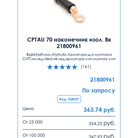
CPTAU 70 наконечник изол. Вк
21800961
Bpjkbhjdfyysq yfrjytxybr,Арматура для монтажа
СИП,нилед,niled,нелед,арматура сип,монтаж сип
(161)
21800961
По запросу
Код: 558927
Цена
363.74
руб.
От 25 000
руб.
354.25
От 100 000
руб.
347.93