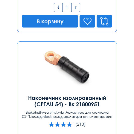
В корзину
Наконечник изолированный
(CPTAU 54) - Вк 21800951
Bpjkbhjdfyysq yfrjytxybr,Арматура для монтажа
СИП,нилед,niled,нелед,арматура сип,монтаж сип
(210)