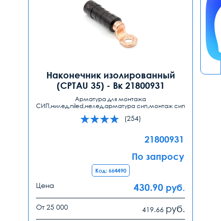
Наконечник изолированный
(CPTAU 35) - Вк 21800931
Арматура для монтажа
СИП,нилед,niled,нелед,арматура сип,монтаж сип
(254)
21800931
По запросу
Код: 664490
Цена
430.90
руб.
От 25 000
руб.
419.66