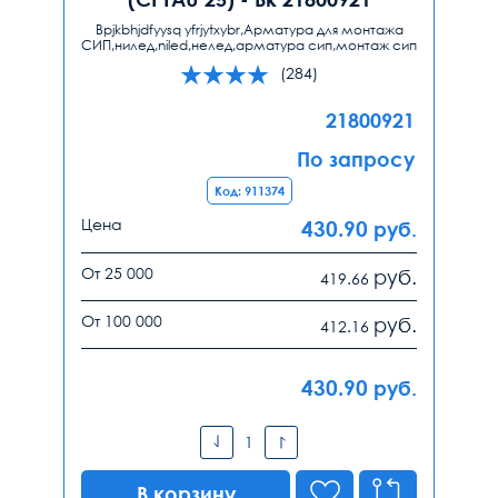
Bpjkbhjdfyysq yfrjytxybr,Арматура для монтажа
СИП,нилед,niled,нелед,арматура сип,монтаж сип
(284)
21800921
По запросу
Код: 911374
Цена
430.90
руб.
От 25 000
руб.
419.66
От 100 000
руб.
412.16
430.90
руб.
В корзину