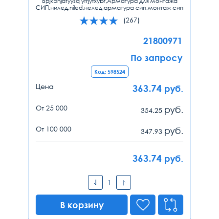
Bpjkbhjdfyysq yfrjytxybr,Арматура для монтажа
СИП,нилед,niled,нелед,арматура сип,монтаж сип
(267)
21800971
По запросу
Код: 598524
Цена
363.74
руб.
От 25 000
руб.
354.25
От 100 000
руб.
347.93
363.74
руб.
В корзину