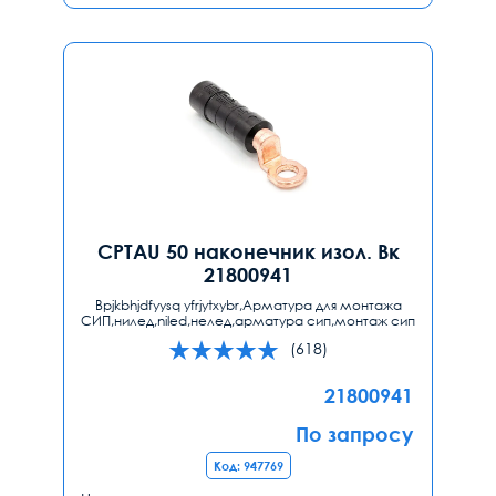
CPTAU 50 наконечник изол. Вк
21800941
Bpjkbhjdfyysq yfrjytxybr,Арматура для монтажа
СИП,нилед,niled,нелед,арматура сип,монтаж сип
(618)
21800941
По запросу
Код: 947769