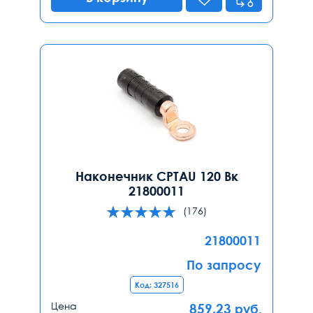
Наконечник CPTAU 120 Вк
21800011
(176)
21800011
По запросу
Код: 327516
Цена
859.23
руб.