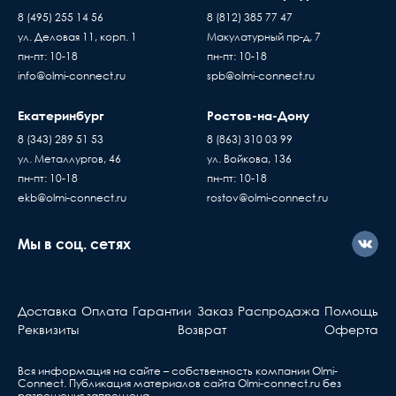
8 (495) 255 14 56
8 (812) 385 77 47
ул. Деловая 11, корп. 1
Макулатурный пр-д, 7
пн-пт: 10-18
пн-пт: 10-18
info@olmi-connect.ru
spb@olmi-connect.ru
Екатеринбург
Ростов-на-Дону
8 (343) 289 51 53
8 (863) 310 03 99
ул. Металлургов, 46
ул. Войкова, 136
пн-пт: 10-18
пн-пт: 10-18
ekb@olmi-connect.ru
rostov@olmi-connect.ru
Мы в соц. сетях
Доставка
Оплата
Гарантии
Заказ
Распродажа
Помощь
Реквизиты
Возврат
Оферта
Вся информация на сайте – собственность компании Olmi-
Сonnect. Публикация материалов сайта
Olmi-connect.ru
без
разрешения запрещена.