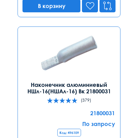
В корзину
Наконечник алюминиевый
НШл-16(НШАл-16) Вк 21800031
(379)
21800031
По запросу
Код: 496109