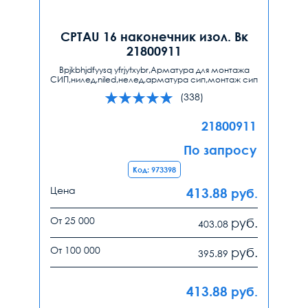
CPTAU 16 наконечник изол. Вк
21800911
Bpjkbhjdfyysq yfrjytxybr,Арматура для монтажа
СИП,нилед,niled,нелед,арматура сип,монтаж сип
(338)
21800911
По запросу
Код: 973398
Цена
413.88
руб.
От 25 000
руб.
403.08
От 100 000
руб.
395.89
413.88
руб.