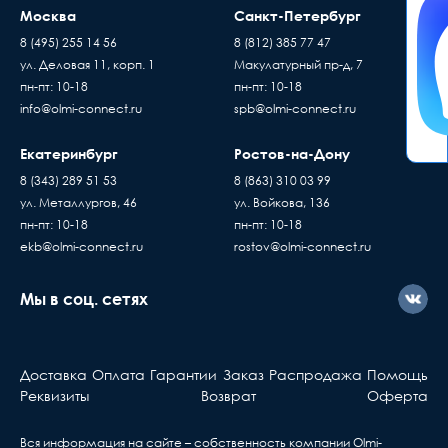
Москва
Санкт-Петербург
8 (495) 255 14 56
8 (812) 385 77 47
ул. Деловая 11, корп. 1
Макулатурный пр-д, 7
пн-пт: 10-18
пн-пт: 10-18
info@olmi-connect.ru
spb@olmi-connect.ru
Екатеринбург
Ростов-на-Дону
8 (343) 289 51 53
8 (863) 310 03 99
ул. Металлургов, 46
ул. Войкова, 136
пн-пт: 10-18
пн-пт: 10-18
ekb@olmi-connect.ru
rostov@olmi-connect.ru
Мы в соц. сетях
Доставка
Оплата
Гарантии
Заказ
Распродажа
Помощь
Реквизиты
Возврат
Оферта
Вся информация на сайте – собственность компании Olmi-