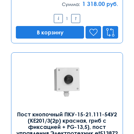
1 318.00
руб.
Сумма:
В корзину
Пост кнопочный ПКУ-15-21.111-54У2
(КЕ201/3(2р) красная, гриб с
фиксацией + PG-13,5), пост
управления Электротехник et513872