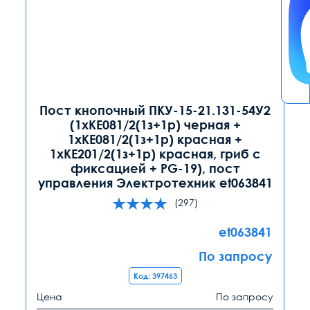
Пост кнопочный ПКУ-15-21.131-54У2
(1хКЕ081/2(1з+1р) черная +
1хКЕ081/2(1з+1р) красная +
1хКЕ201/2(1з+1р) красная, гриб с
фиксацией + PG-19), пост
управления Электротехник et063841
(297)
et063841
По запросу
Код: 397463
Цена
По запросу