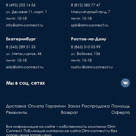
8 (495) 255 14 56
8 (812) 385 77 47
ул. Деловая 11, корп. 1
Макулатурный пр-д, 7
пн-пт: 10-18
пн-пт: 10-18
info@olmi-connect.ru
spb@olmi-connect.ru
Екатеринбург
Ростов-на-Дону
8 (343) 289 51 53
8 (863) 310 03 99
ул. Металлургов, 46
ул. Войкова, 136
пн-пт: 10-18
пн-пт: 10-18
ekb@olmi-connect.ru
rostov@olmi-connect.ru
Мы в соц. сетях
Доставка
Оплата
Гарантии
Заказ
Распродажа
Помощь
Реквизиты
Возврат
Оферта
Вся информация на сайте – собственность компании Olmi-
Сonnect. Публикация материалов сайта
Olmi-connect.ru
без
разрешения запрещена.