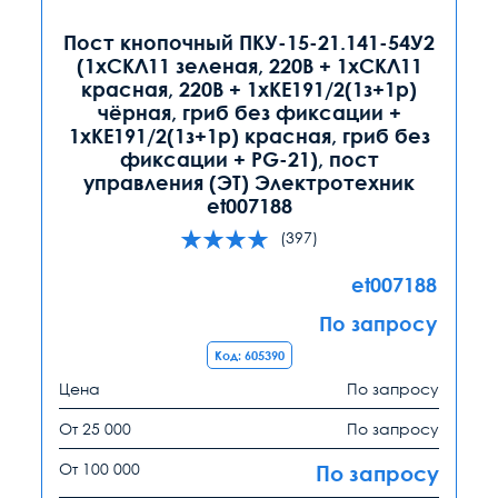
Пост кнопочный ПКУ-15-21.141-54У2
(1хСКЛ11 зеленая, 220В + 1хСКЛ11
красная, 220В + 1хКЕ191/2(1з+1р)
чёрная, гриб без фиксации +
1хКЕ191/2(1з+1р) красная, гриб без
фиксации + PG-21), пост
управления (ЭТ) Электротехник
et007188
(397)
et007188
По запросу
Код: 605390
Цена
По запросу
От 25 000
По запросу
От 100 000
По запросу