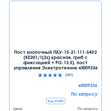
Пост кнопочный ПКУ-15-21.111-54У2
(КЕ201/1(2з) красная, гриб с
фиксацией + PG-13,5), пост
управления Электротехник et009336
(585)
et009336
По запросу
Код: 991493
Цена
По запросу