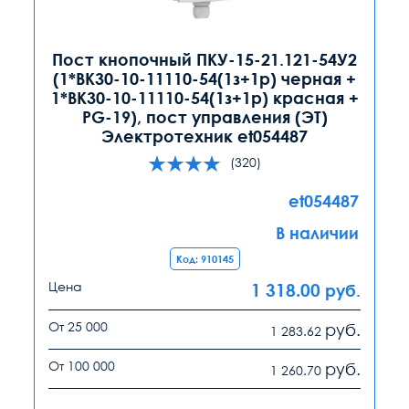
Пост кнопочный ПКУ-15-21.121-54У2
(1*ВК30-10-11110-54(1з+1р) черная +
1*ВК30-10-11110-54(1з+1р) красная +
PG-19), пост управления (ЭТ)
Электротехник et054487
(320)
et054487
В наличии
Код: 910145
Цена
1 318.00
руб.
От 25 000
руб.
1 283.62
От 100 000
руб.
1 260.70