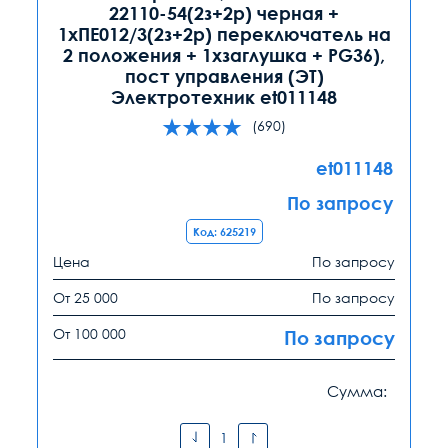
22110-54(2з+2р) черная +
1хПЕ012/3(2з+2р) переключатель на
2 положения + 1хзаглушка + PG36),
пост управления (ЭТ)
Электротехник et011148
(690)
et011148
По запросу
Код: 625219
Цена
По запросу
От 25 000
По запросу
От 100 000
По запросу
Сумма: