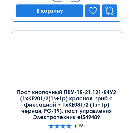
В корзину
Пост кнопочный ПКУ-15-21.121-54У2
(1хКЕ201/2(1з+1р) красная, гриб с
фиксацией + 1хКЕ081/2 (1з+1р)
черная, PG-19), пост управления
Электротехник et549489
(596)