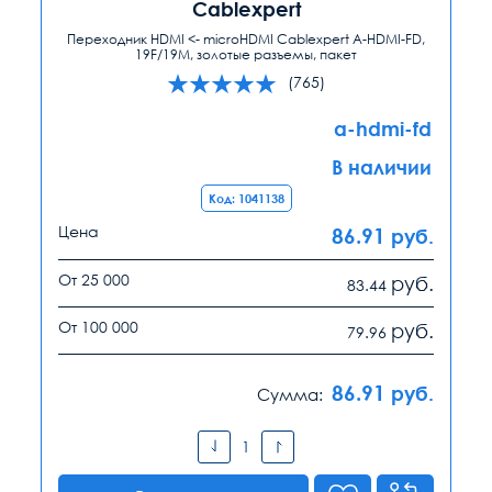
Cablexpert
Переходник HDMI <- microHDMI Cablexpert A-HDMI-FD,
19F/19M, золотые разъемы, пакет
(765)
a-hdmi-fd
В наличии
Код: 1041138
Цена
86.91
руб.
От 25 000
руб.
83.44
От 100 000
руб.
79.96
86.91
руб.
Сумма: