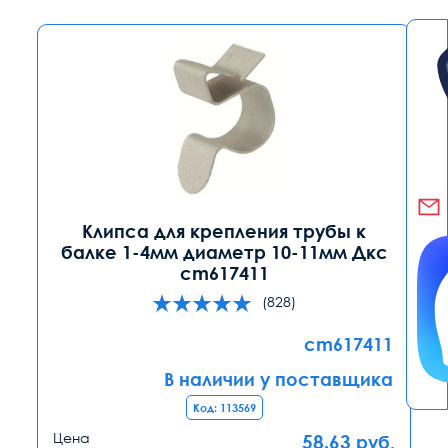
Клипса для крепления трубы к
балке 1-4мм диаметр 10-11мм Дкс
cm617411
(828)
cm617411
В наличии у поставщика
Код: 113569
Цена
58.63
руб.