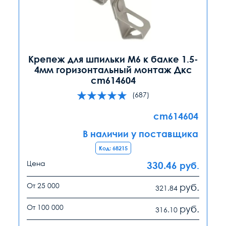
Крепеж для шпильки М6 к балке 1.5-
4мм горизонтальный монтаж Дкс
cm614604
(687)
cm614604
В наличии у поставщика
Код: 68215
Цена
330.46
руб.
От 25 000
руб.
321.84
От 100 000
руб.
316.10