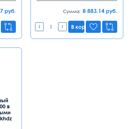
97
8 883.14
руб.
руб.
Сумма:
В корзину
ный
00 в
ными
khdz