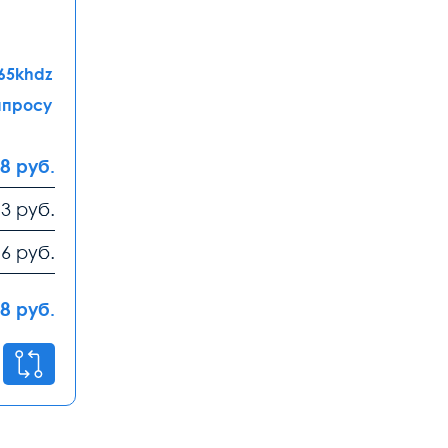
65khdz
апросу
58
руб.
93
руб.
16
руб.
58
руб.