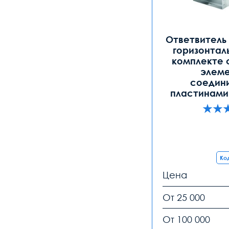
Ответвитель 
горизонтал
комплекте 
элеме
соедин
пластинами 
Код
Цена
От 25 000
От 100 000