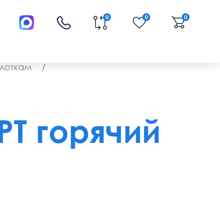
0
0
0
 лоткам
/
PT горячий