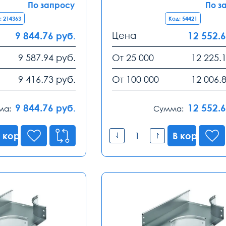
По запросу
По з
: 214363
Код: 54421
9 844.76
Цена
12 552.
руб.
9 587.94
руб.
От 25 000
12 225.
9 416.73
руб.
От 100 000
12 006.
9 844.76
12 552.
руб.
ма:
Сумма:
 корзину
В корзину