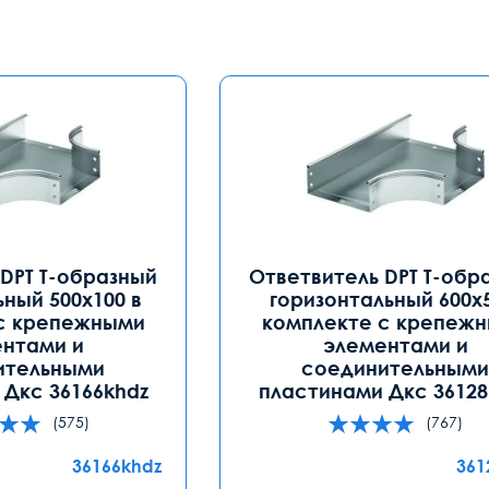
DPT Т-образный
Ответвитель DPT Т-обр
ьный 500х100 в
горизонтальный 600х5
с крепежными
комплекте с крепеж
нтами и
элементами и
ительными
соединительным
Дкс 36166khdz
пластинами Дкс 36128
(575)
(767)
36166khdz
361