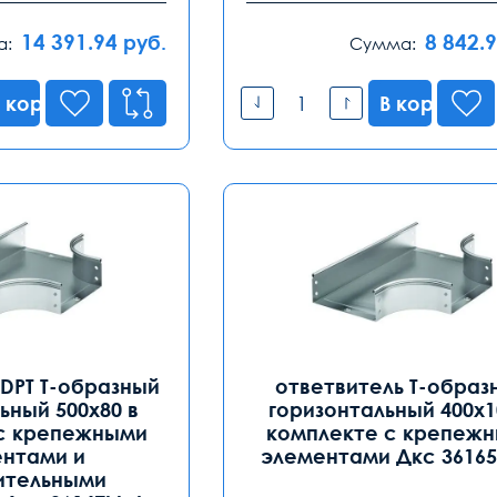
14 391.94
8 842.
руб.
а:
Сумма:
 корзину
В корзину
DPT T-образный
oтвeтвитeль Т-oбрaз
ьный 500х80 в
гoризoнтaльный 400х1
с крепежными
кoмплeктe с крeпeж
нтами и
элeмeнтaми Дкс 36165
ительными