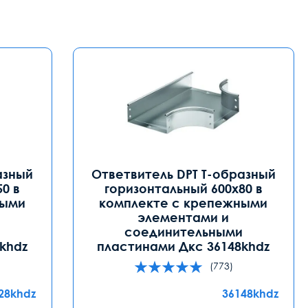
азный
Ответвитель DPT Т-образный
0 в
горизонтальный 600х80 в
ными
комплекте с крепежными
элементами и
и
соединительными
khdz
пластинами Дкс 36148khdz
(773)
28khdz
36148khdz