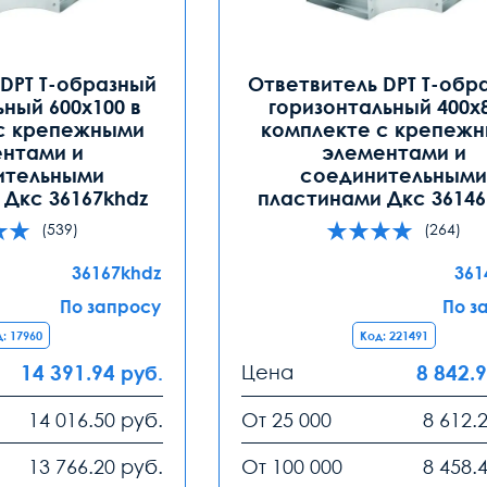
DPT Т-образный
Ответвитель DPT T-обр
ьный 600х100 в
горизонтальный 400х8
с крепежными
комплекте с крепеж
нтами и
элементами и
ительными
соединительным
Дкс 36167khdz
пластинами Дкс 36146
(539)
(264)
36167khdz
361
По запросу
По з
: 17960
Код: 221491
14 391.94
Цена
8 842.
руб.
14 016.50
руб.
От 25 000
8 612.
13 766.20
руб.
От 100 000
8 458.