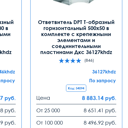
азный
Ответвитель DPT T-образный
0 в
горизонтальный 500x50 в
ными
комплекте с крепежными
элементами и
и
соединительными
khdz
пластинами Дкс 36127khdz
(846)
46khdz
36127khdz
апросу
По запросу
Код: 54094
97
Цена
8 883.14
руб.
руб.
28
руб.
От 25 000
8 651.41
руб.
49
руб.
От 100 000
8 496.92
руб.