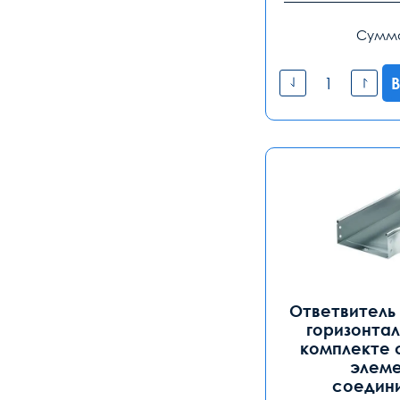
Сумм
В
Ответвитель 
горизонтал
комплекте 
элеме
соедин