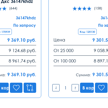
Дкс 36147khdz
(644)
(158)
36147khdz
361
По запросу
По з
: 170939
Код: 120130
9 369.10
Цена
9 301.
руб.
9 124.68
руб.
От 25 000
9 058.
8 961.74
руб.
От 100 000
8 897.
9 369.10
9 301.
руб.
ма:
Сумма:
 корзину
В корзину