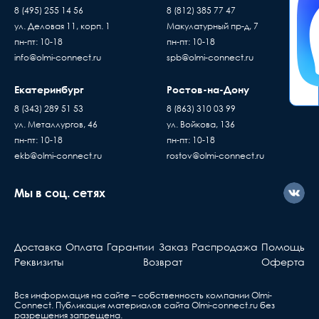
8 (495) 255 14 56
8 (812) 385 77 47
ул. Деловая 11, корп. 1
Макулатурный пр-д, 7
пн-пт: 10-18
пн-пт: 10-18
info@olmi-connect.ru
spb@olmi-connect.ru
Екатеринбург
Ростов-на-Дону
8 (343) 289 51 53
8 (863) 310 03 99
ул. Металлургов, 46
ул. Войкова, 136
пн-пт: 10-18
пн-пт: 10-18
ekb@olmi-connect.ru
rostov@olmi-connect.ru
Мы в соц. сетях
Доставка
Оплата
Гарантии
Заказ
Распродажа
Помощь
Реквизиты
Возврат
Оферта
Вся информация на сайте – собственность компании Olmi-
Сonnect. Публикация материалов сайта
Olmi-connect.ru
без
разрешения запрещена.