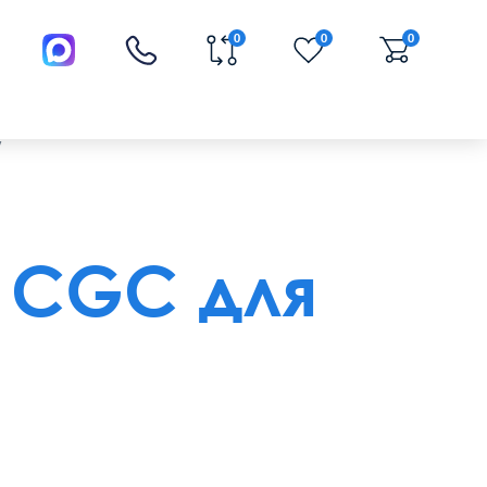
0
0
0
/
 CGC для