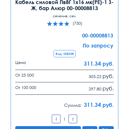
Кабель силовой ПвВГ 1х16 мк(PE)-1 З-
Ж, бар Алюр 00-00008813
сечение, сеч.
(750)
00-00008813
По запросу
Код: 558338
Цена
311.34
руб.
От 25 000
руб.
303.22
От 100 000
руб.
297.80
311.34
руб.
Сумма: