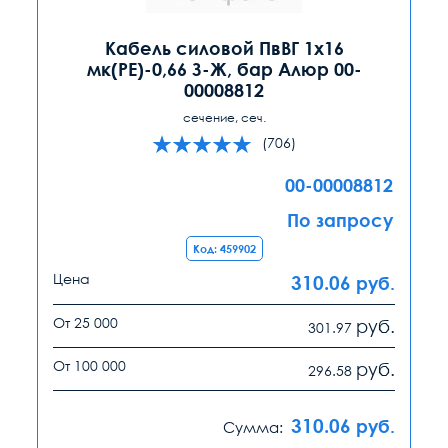
Кабель силовой ПвВГ 1х16
мк(PE)-0,66 З-Ж, бар Алюр 00-
00008812
сечение, сеч.
(706)
00-00008812
По запросу
Код: 459902
Цена
310.06
руб.
От 25 000
руб.
301.97
От 100 000
руб.
296.58
310.06
руб.
Сумма: