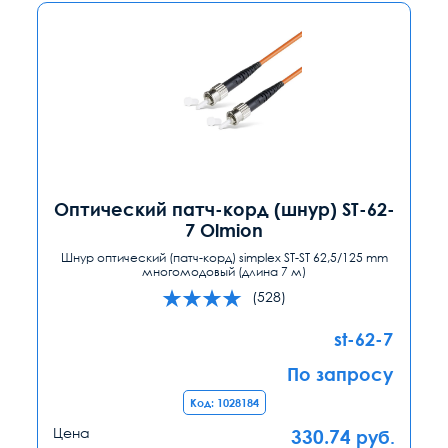
Оптический патч-корд (шнур) ST-62-
7 Olmion
Шнур оптический (патч-корд) simplex ST-ST 62,5/125 mm
многомодовый (длина 7 м)
(528)
st-62-7
По запросу
Код: 1028184
Цена
330.74
руб.