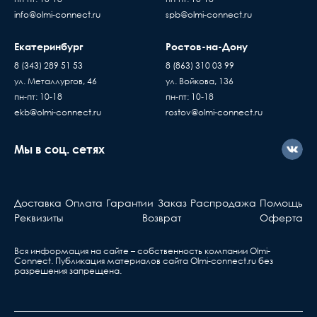
info@olmi-connect.ru
spb@olmi-connect.ru
Екатеринбург
Ростов-на-Дону
8 (343) 289 51 53
8 (863) 310 03 99
ул. Металлургов, 46
ул. Войкова, 136
пн-пт: 10-18
пн-пт: 10-18
ekb@olmi-connect.ru
rostov@olmi-connect.ru
Мы в соц. сетях
Доставка
Оплата
Гарантии
Заказ
Распродажа
Помощь
Реквизиты
Возврат
Оферта
Вся информация на сайте – собственность компании Olmi-
Сonnect. Публикация материалов сайта
Olmi-connect.ru
без
разрешения запрещена.