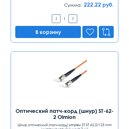
222.22
руб.
Сумма:
В корзину
Оптический патч-корд (шнур) ST-62-
2 Olmion
Шнур оптический (патч-корд) simplex ST-ST 62,5/125 mm
многомодовый (длина 2 м)