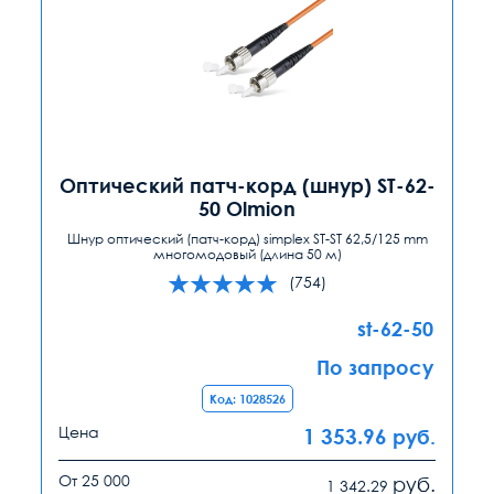
Оптический патч-корд (шнур) ST-62-
50 Olmion
Шнур оптический (патч-корд) simplex ST-ST 62,5/125 mm
многомодовый (длина 50 м)
(754)
st-62-50
По запросу
Код: 1028526
Цена
1 353.96
руб.
От 25 000
руб.
1 342.29