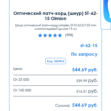
Оптический патч-корд (шнур) ST-62-
15 Olmion
Шнур оптический (патч-корд) simplex ST-ST 62,5/125 mm
многомодовый (длина 15 м)
(598)
st-62-15
По запросу
Код: 1029412
Цена
544.69
руб.
От 25 000
руб.
539.99
От 100 000
руб.
516.51
544.69
руб.
Сумма: