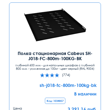
Полка стационарная Cabeus SH-
J018-FC-800m-100KG-BK
глубиной 600 мм - для напольных шкафов с глубиной
800 мм - усиленная до 100кг - цвет черный (RAL 9004)
(774)
sh-j018-fc-800m-100kg-bk
В наличии
Код: 1034857
Цена
3 291.16
руб.