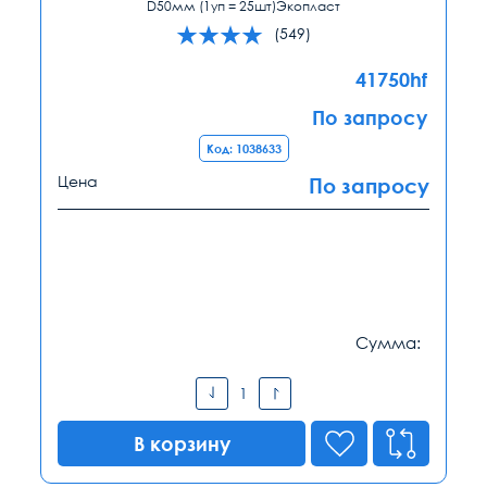
D50мм (1уп = 25шт)Экопласт
(549)
41750hf
По запросу
Код: 1038633
Цена
По запросу
Сумма:
В корзину