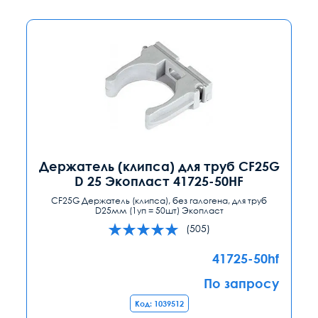
Держатель (клипса) для труб CF25G
D 25 Экопласт 41725-50HF
CF25G Держатель (клипса), без галогена, для труб
D25мм (1уп = 50шт) Экопласт
(505)
41725-50hf
По запросу
Код: 1039512