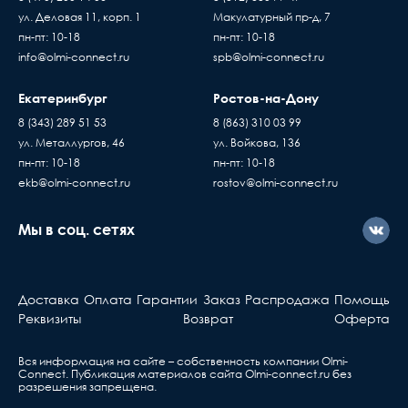
ул. Деловая 11, корп. 1
Макулатурный пр-д, 7
пн-пт: 10-18
пн-пт: 10-18
info@olmi-connect.ru
spb@olmi-connect.ru
Екатеринбург
Ростов-на-Дону
8 (343) 289 51 53
8 (863) 310 03 99
ул. Металлургов, 46
ул. Войкова, 136
пн-пт: 10-18
пн-пт: 10-18
ekb@olmi-connect.ru
rostov@olmi-connect.ru
Мы в соц. сетях
Доставка
Оплата
Гарантии
Заказ
Распродажа
Помощь
Реквизиты
Возврат
Оферта
Вся информация на сайте – собственность компании Olmi-
Сonnect. Публикация материалов сайта
Olmi-connect.ru
без
разрешения запрещена.