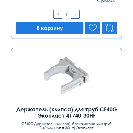
Сумма:
В корзину
Держатель (клипса) для труб CF40G
Экопласт 41740-30HF
CF40G Держатель (клипса), без галогена, для труб
D40мм (1уп = 30шт) Экопласт