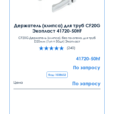
Держатель (клипса) для труб CF20G
Экопласт 41720-50HF
CF20G Держатель (клипса), без галогена, для труб
D20мм (1уп = 50шт) Экопласт
(240)
41720-50hf
По запросу
Код: 1038632
Цена
По запросу