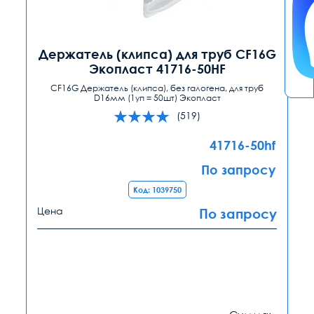
Держатель (клипса) для труб CF16G
Экопласт 41716-50HF
CF16G Держатель (клипса), без галогена, для труб
D16мм (1уп = 50шт) Экопласт
(519)
41716-50hf
По запросу
Код: 1039750
Цена
По запросу