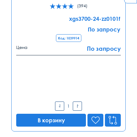
(394)
xgs3700-24-zz0101f
По запросу
Код: 1039914
Цена
По запросу
В корзину