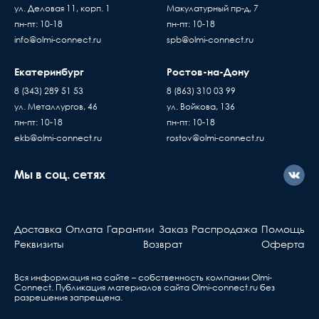
ул. Деловая 11, корп. 1
Макулатурный пр-д, 7
пн-пт: 10-18
пн-пт: 10-18
info@olmi-connect.ru
spb@olmi-connect.ru
Екатеринбург
Ростов-на-Дону
8 (343) 289 51 53
8 (863) 310 03 99
ул. Металлургов, 46
ул. Войкова, 136
пн-пт: 10-18
пн-пт: 10-18
ekb@olmi-connect.ru
rostov@olmi-connect.ru
Мы в соц. сетях
Доставка
Оплата
Гарантии
Заказ
Распродажа
Помощь
Реквизиты
Возврат
Оферта
Вся информация на сайте – собственность компании Olmi-
Сonnect. Публикация материалов сайта
Olmi-connect.ru
без
разрешения запрещена.