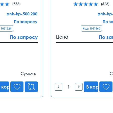
(753)
(523)
pnk-kp-500.200
pnk-kp
По запросу
По з
 1031324
Код: 1031660
По запросу
Цена
По за
Сумма:
С
 корзину
В корзину