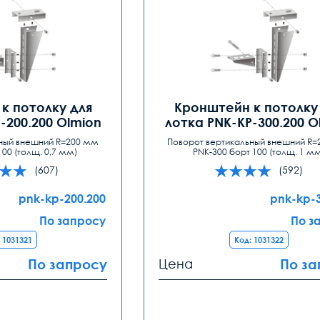
к потолку для
Кронштейн к потолку
-200.200 Olmion
лотка PNK-KP-300.200 O
ный внешний R=200 мм
Поворот вертикальный внешний R
100 (толщ. 0,7 мм)
PNK-300 борт 100 (толщ. 1 м
(607)
(592)
pnk-kp-200.200
pnk-kp-
По запросу
По з
 1031321
Код: 1031322
По запросу
Цена
По за