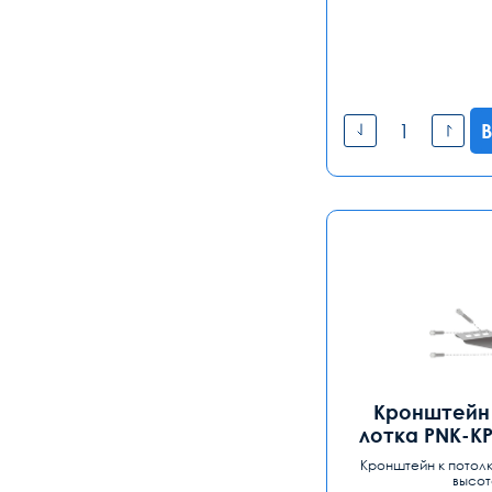
В
Кронштейн 
лотка PNK-KP
Кронштейн к потолк
высот