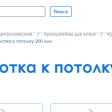
Поиск
металлические
/
Кронштейны для лотка
/
К
отка к потолку 200 мм
отка к потолк