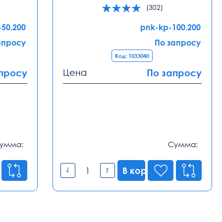
(302)
-50.200
pnk-kp-100.200
апросу
По запросу
Код: 1033040
просу
Цена
По запросу
умма:
Сумма:
В корзину