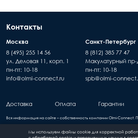
Контакты
Москва
Санкт-Петербург
8 (495) 255 14 56
8 (812) 385 77 47
ул. Деловая 11, корп. 1
Макулатурный пр-д
пн-пт: 10-18
пн-пт: 10-18
info@olmi-connect.ru
spb@olmi-connect.
Доставка
Оплата
Гарантии
Вся информация на сайте – собственность компании Olmi-Сonnect. 
Мы используем файлы cookie для корректной работы
Политика конфиденциальности
Карта сайта
с обработкой cookie и персональных данных в соотв