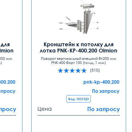
 для
Кронштейн к потолку для
lmion
лотка PNK-KP-400.200 Olmion
=200 мм
Поворот вертикальный внешний R=200 мм
м)
PNK-400 борт 100 (толщ. 1 мм)
(510)
300.200
pnk-kp-400.200
апросу
По запросу
Код: 1031323
просу
Цена
По запросу