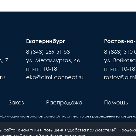
Екатеринбург
Ростов-на
8 (343) 289 51 53
8 (863) 310 
, 7
ул. Металлургов, 46
ул. Войкова
пн-пт: 10-18
пн-пт: 10-18
ru
ekb@olmi-connect.ru
rostov@olmi
Заказ
Распродажа
Помощь
Публикация материалов сайта
Olmi-connect.ru
без разрешения запрещена
 сайта, аналитики и повышения удобства пользователей. Продолж
© 2011— 2026 «Олми Коннект»—
етствии с
Политикой конфиденциальности
.