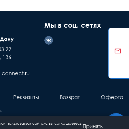
Мы в соц. сетях
-Дону
03 99
, 136
-connect.ru
Реквизиты
Возврат
Оферта
.
ая пользоваться сайтом, вы соглашаетесь
Принять
 интернет-гипермаркет сетевого оборудования. Все права защищены.