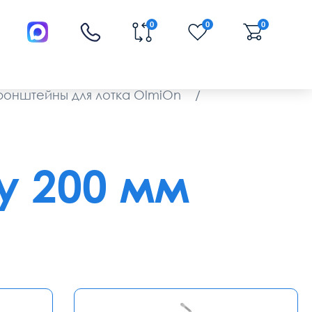
0
0
0
ронштейны для лотка OlmiOn
/
у 200 мм