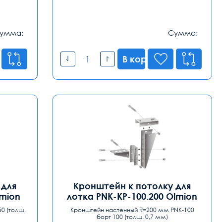
умма:
Сумма:
В корзину
 для
Кронштейн к потолку для
lmion
лотка PNK-KP-100.200 Olmion
0 (толщ.
Кронштейн настенный R=200 мм PNK-100
борт 100 (толщ. 0,7 мм)