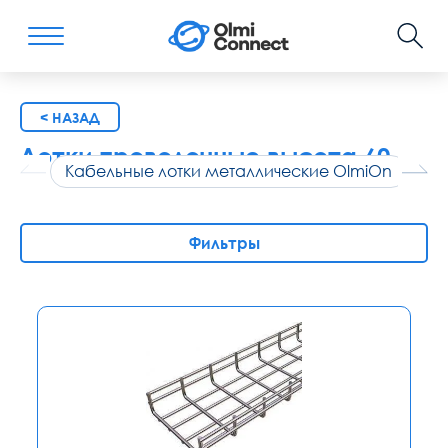
< НАЗАД
Лотки проволочные высота 60
Кабельные лотки металлические OlmiOn
Л
Фильтры