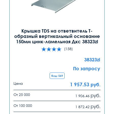
Крышка TDS на ответвитель Т-
образный вертикальный основание
150мм цинк-ламельная Дкс 38323zl
(158)
38323zl
По запросу
Код: 569
Цена
1 957.53
руб.
От 25 000
руб.
1 906.46
От 100 000
руб.
1 872.42