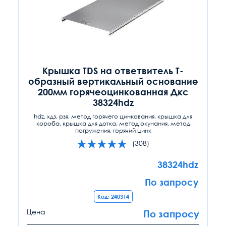
Крышка TDS на ответвитель Т-
образный вертикальный основание
200мм горячеоцинкованная Дкс
38324hdz
hdz, хдз, рзя, метод горячего цинкования, крышка для
короба, крышка для дотка, метод окунания, метод
погружения, горячий цинк
(308)
38324hdz
По запросу
Код: 240314
Цена
По запросу