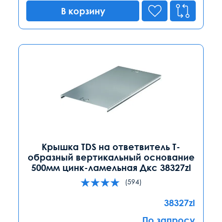
В корзину
Крышка TDS на ответвитель Т-
образный вертикальный основание
500мм цинк-ламельная Дкс 38327zl
(594)
38327zl
По запросу