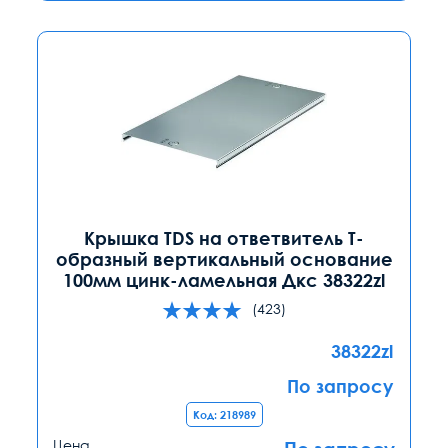
Крышка TDS на ответвитель Т-
образный вертикальный основание
100мм цинк-ламельная Дкс 38322zl
(423)
38322zl
По запросу
Код: 218989
Цена