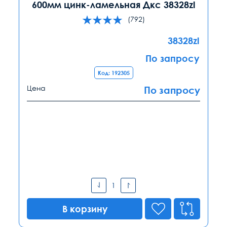
600мм цинк-ламельная Дкс 38328zl
(792)
38328zl
По запросу
Код: 192305
Цена
По запросу
В корзину