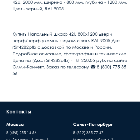
42U, 2000 мм, ширина - 800 мм, глубина - 1200 мм.
Цвет - черный, RAL 9005.
Расчет доставки
Общие
Конструкция шкафа
Разборные
Купить Напольный шкаф 42U 800х1200 двери
перф/перф укомпл вводом и загл RAL 9005 Дкс
Высота, U
42
Условия доставки
r5it4282pfb с доставкой по Москве и России.
Подробное описание, фотографии и технические.
Доставка осуществляется в течении 2-4
Высота, мм
2000
Цена на (Дкс, r5it4282pfb) - 181250.05 руб. на сайте
рабочих дней после поступления оплаты на
Олми-Коннект. Заказ по телефону ☎ 8 (800) 775 35
наш расчётный счёт
56
Ширина, мм
800
В день доставки с Вами свяжутся логисты
нашей компани, для уточнения времени и
Глубина, мм
1200
места доставки товара. Обращаем Ваше
внимание, что доставка производится только
Тип передней двери
Перфорированная
до подъезда или места куда может подъехать
Контакты
машина. Дальнейшая транспортировка
Цвет
Чёрный
происходит силами заказчика
Москва
Санкт-Петербург
Время ожидания водителя при доставке
Страна
Россия
8 (495) 255 14 56
8 (812) 385 77 47
товара составляет 15 минут
Пассивное оборудов
ул. Деловая 11, корп. 1
Макулатурный пр-д, 7