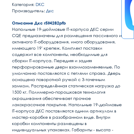
Категория:
DKC
Производитель:
Дкс
Описание Дкс r5it4282pfb
Напольные 19-дюймовые IT-корпуса ДКС серии
CQE предназначены для размещения пассивного и
активного IT-оборудования, иного оборудования,
имеющего 19' крепеж. Комплект поставки
содержит все компоненты, необходимые для
сборки IT-корпуса. Передняя и задняя
перфорированные двери взаимозаменяемые. По
умолчанию поставляются с петлями справа. Дверь
оснащена поворотной ручкой с 3-точечным
замком. Распределённая статическая нагрузка до
1500 кг. Полимерно-порошковая технология
окрашивания обеспечивает прочное
лакокрасочное покрытие. Напольные 19-дюймовые
IT-корпуса ДКС поставляются одним артикулом в
мастер-коробке в разобранном виде. Внутри
коробки компоненты размещены в
индивидуальных упаковках. Габариты - высота -