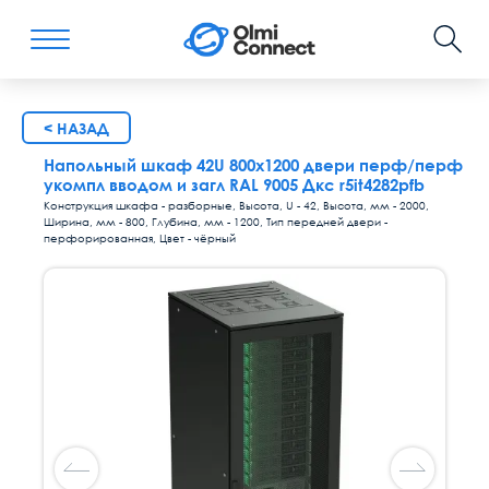
< НАЗАД
Напольный шкаф 42U 800х1200 двери перф/перф
укомпл вводом и загл RAL 9005 Дкс r5it4282pfb
Конструкция шкафа - разборные, Высота, U - 42, Высота, мм - 2000,
Ширина, мм - 800, Глубина, мм - 1200, Тип передней двери -
перфорированная, Цвет - чёрный