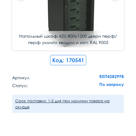
Напольный шкаф 42U 800х1200 двери перф/
Напольный шкаф 42U 800х1200 двери перф/
перф укомпл вводом и загл RAL 9005
перф укомпл вводом и загл RAL 9005
Код: 170541
R5IT4282PFB
Артикул
По запросу
Статус:
Срок поставки: 1-3 дня при наличии товара на
складе