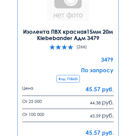
Изолента ПВХ красная15мм 20м
Klebebander Адм 3479
(266)
3479
По запросу
Код: 718625
Цена
45.57
руб.
От 25 000
руб.
44.38
От 100 000
руб.
43.59
45.57
руб.