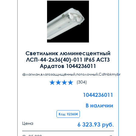
Светильник люминесцентный
ЛСП-44-2x36(40)-011 IP65 АСТЗ
Ардатов 1044236011
флагман,влагозащищённый,потолочный,Cdtnbkmybr
(304)
1044236011
В наличии
Код: 923604
Цена
6 323.93
руб.