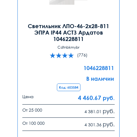
Светильник ЛПО-46-2х28-811
ЭПРА IP44 АСТЗ Ардатов
1046228811
Cdtnbkmybr
(776)
1046228811
В наличии
Код: 603584
Цена
4 460.67
руб.
От 25 000
руб.
4 381.01
От 100 000
руб.
4 301.36