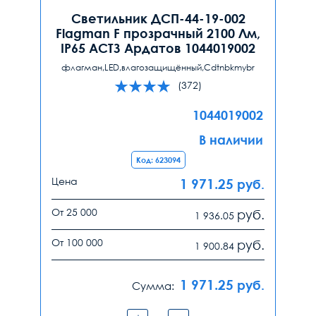
Светильник ДСП-44-19-002
Flagman F прозрачный 2100 Лм,
IP65 АСТЗ Ардатов 1044019002
флагман,LED,влагозащищённый,Cdtnbkmybr
(372)
1044019002
В наличии
Код: 623094
Цена
1 971.25
руб.
От 25 000
руб.
1 936.05
От 100 000
руб.
1 900.84
1 971.25
руб.
Сумма: