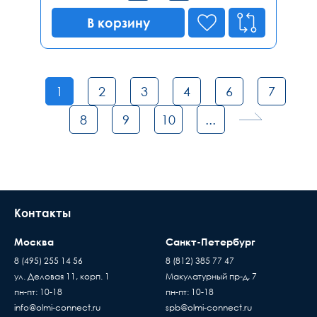
В корзину
1
2
3
4
6
7
8
9
10
...
Контакты
Москва
Санкт-Петербург
8 (495) 255 14 56
8 (812) 385 77 47
ул. Деловая 11, корп. 1
Макулатурный пр-д, 7
пн-пт: 10-18
пн-пт: 10-18
info@olmi-connect.ru
spb@olmi-connect.ru