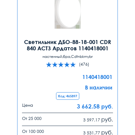
Светильник ДБО-88-18-001 CDR
840 АСТЗ Ардатов 1140418001
настенный,бра,Cdtnbkmybr
(476)
1140418001
В наличии
Код: 465897
Цена
3 662.58
руб.
От 25 000
руб.
3 597.17
От 100 000
руб.
3 531.77