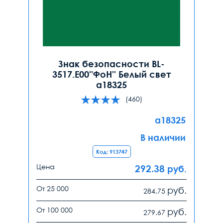
Знак безопасности BL-
3517.E00''ФоН'' Белый свет
a18325
(460)
a18325
В наличии
Код: 913747
Цена
292.38
руб.
От 25 000
руб.
284.75
От 100 000
руб.
279.67