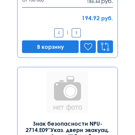
руб.
186.44
194.92
руб.
В корзину
Знак безопасности NPU-
2714.E09''Указ. двери эвакуац.