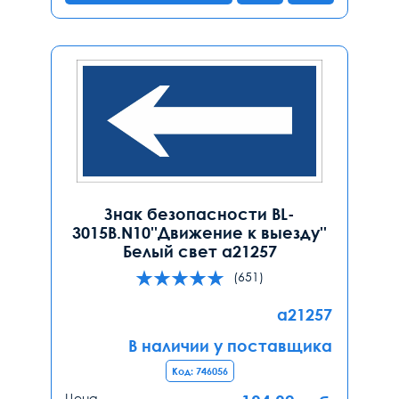
Знак безопасности BL-
3015B.N10''Движение к выезду''
Белый свет a21257
(651)
a21257
В наличии у поставщика
Код: 746056
Цена