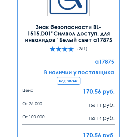
Знак безопасности BL-
1515.D01''Символ доступ. для
инвалидов'' Белый свет a17875
(251)
a17875
В наличии у поставщика
Код: 987440
Цена
170.56
руб.
От 25 000
руб.
166.11
От 100 000
руб.
163.14
170.56
руб.