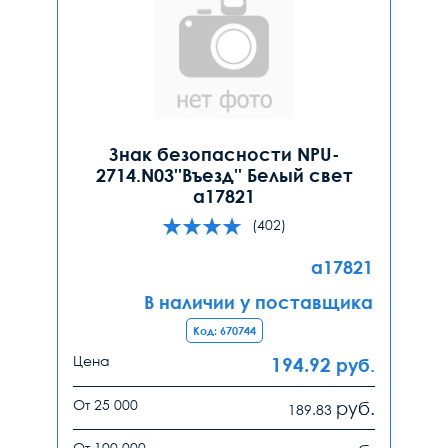
Знак безопасности NPU-
2714.N03''Въезд'' Белый свет
a17821
(402)
a17821
В наличии у поставщика
Код: 670744
Цена
194.92
руб.
От 25 000
руб.
189.83
От 100 000