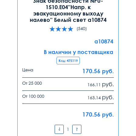
Знак безопасности NPU-
1510.E04''Напр. к
эвакуационному выходу
налево'' Белый свет a10874
(540)
a10874
В наличии у поставщика
Код: 475119
Цена
170.56
руб.
От 25 000
руб.
166.11
От 100 000
руб.
163.14
170.56
руб.