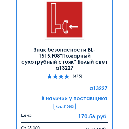
Знак безопасности BL-
1515.F08''Пожарный
сухотрубный стояк'' Белый свет
a13227
(475)
a13227
В наличии у поставщика
Код: 310603
Цена
170.56
руб.
От 25 000
руб.