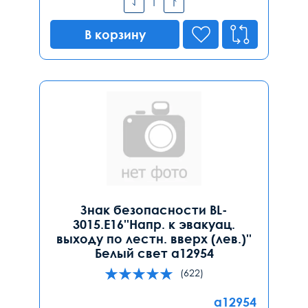
В корзину
Знак безопасности BL-
3015.E16''Напр. к эвакуац.
выходу по лестн. вверх (лев.)''
Белый свет a12954
(622)
a12954