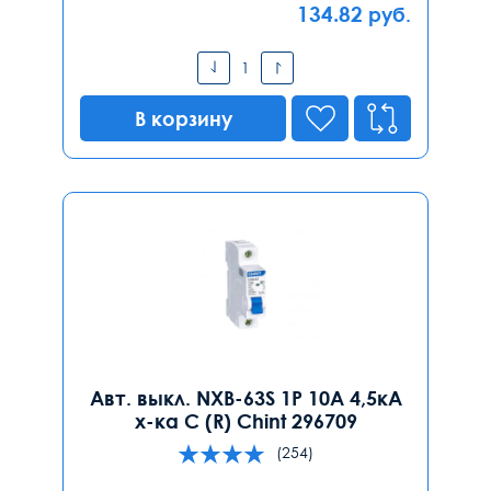
134.82
руб.
В корзину
Авт. выкл. NXB-63S 1P 10А 4,5кА
х-ка C (R) Chint 296709
(254)