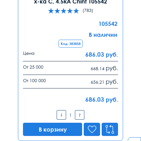
х-ка С, 4.5kA Chint 105542
(783)
105542
В наличии
Код: 383858
Цена
686.03
руб.
От 25 000
руб.
668.14
От 100 000
руб.
656.21
686.03
руб.
В корзину