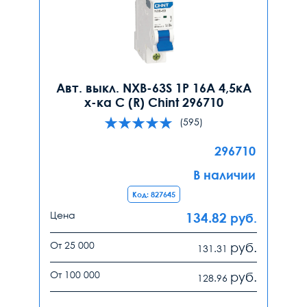
Авт. выкл. NXB-63S 1P 16А 4,5кА
х-ка C (R) Chint 296710
(595)
296710
В наличии
Код: 827645
Цена
134.82
руб.
От 25 000
руб.
131.31
От 100 000
руб.
128.96