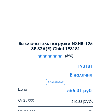
Выключатель нагрузки NXHB-125
3P 32А(R) Chint 193181
(590)
193181
В наличии
Код: 605859
Цена
555.31
руб.
От 25 000
руб.
540.83
От 100 000