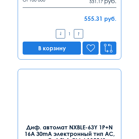
руб.
531.17
555.31
руб.
В корзину
Диф. автомат NXBLE-63Y 1P+N
16А 30mA электронный тип AС,