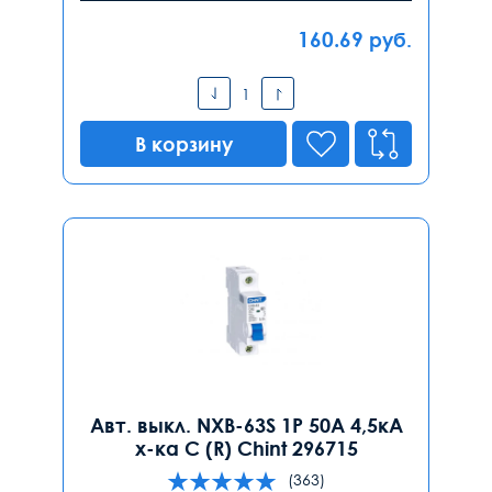
160.69
руб.
В корзину
Авт. выкл. NXB-63S 1P 50А 4,5кА
х-ка C (R) Chint 296715
(363)