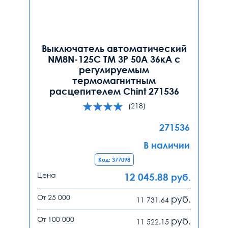
Выключатель автоматический
NM8N-125C TM 3P 50А 36кА с
регулируемым
термомагнитным
расцепителем Chint 271536
(218)
271536
В наличии
Код: 377098
Цена
12 045.88
руб.
От 25 000
руб.
11 731.64
От 100 000
руб.
11 522.15