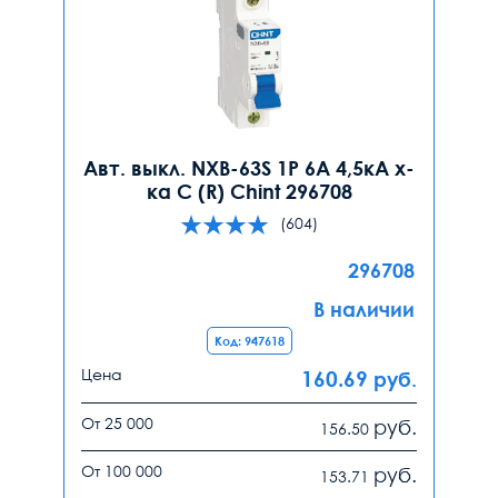
Авт. выкл. NXB-63S 1P 6А 4,5кА х-
ка C (R) Chint 296708
(604)
296708
В наличии
Код: 947618
Цена
160.69
руб.
От 25 000
руб.
156.50
От 100 000
руб.
153.71