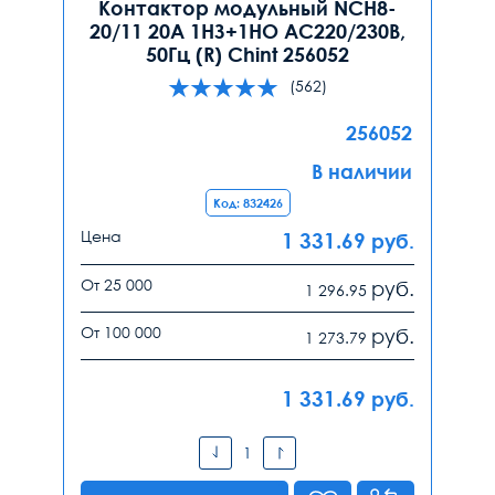
Контактор модульный NCH8-
20/11 20А 1НЗ+1НО AC220/230В,
50Гц (R) Chint 256052
(562)
256052
В наличии
Код: 832426
Цена
1 331.69
руб.
От 25 000
руб.
1 296.95
От 100 000
руб.
1 273.79
1 331.69
руб.