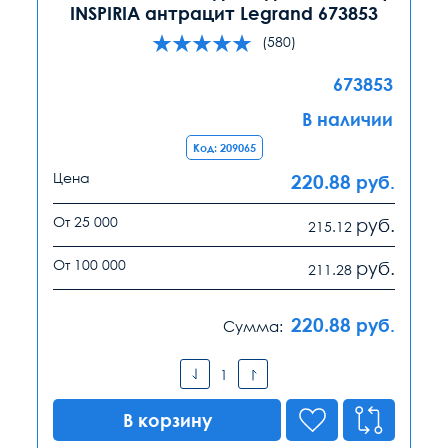
INSPIRIA антрацит Legrand 673853
(580)
673853
В наличии
Код: 209065
Цена
220.88
руб.
От 25 000
руб.
215.12
От 100 000
руб.
211.28
220.88
руб.
Сумма:
В корзину