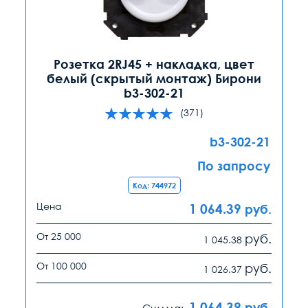
Розетка 2RJ45 + накладка, цвет
белый (скрытый монтаж) Бирони
b3-302-21
(371)
b3-302-21
По запросу
Код: 744972
Цена
1 064.39
руб.
От 25 000
руб.
1 045.38
От 100 000
руб.
1 026.37
1 064.39
руб.
Сумма: