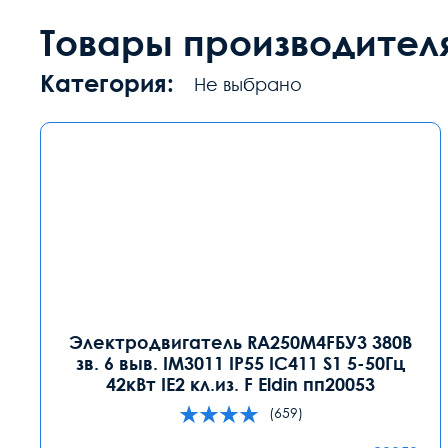
Товары производител
Категория:
Не выбрано
Электродвигатель RA250M4FБУ3 380В
зв. 6 выв. IM3011 IP55 IC411 S1 5-50Гц
42кВт IE2 кл.из. F Eldin пп20053
(659)