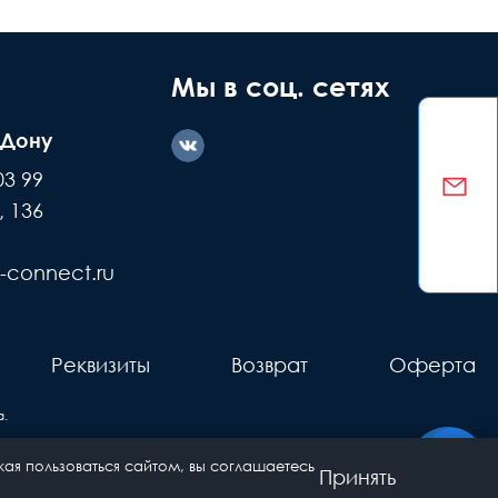
Мы в соц. сетях
-Дону
03 99
, 136
-connect.ru
Реквизиты
Возврат
Оферта
.
ая пользоваться сайтом, вы соглашаетесь
Принять
 интернет-гипермаркет сетевого оборудования. Все права защищены.