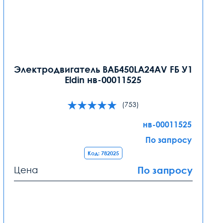
Электродвигатель ВАБ450LA24AV FБ У1
Eldin нв-00011525
(753)
нв-00011525
По запросу
Код: 782025
Цена
По запросу