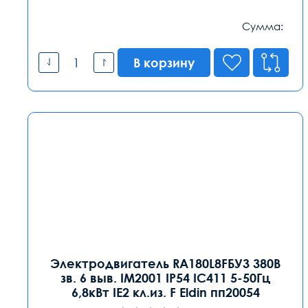
Сумма:
В корзину
Электродвигатель RA180L8FБУ3 380В
зв. 6 выв. IM2001 IP54 IC411 5-50Гц
6,8кВт IE2 кл.из. F Eldin пп20054