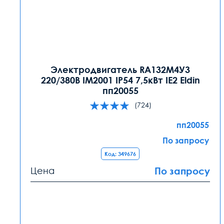
Электродвигатель RA132М4У3
220/380В IM2001 IP54 7,5кВт IE2 Eldin
пп20055
(724)
пп20055
По запросу
Код: 349676
Цена
По запросу