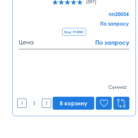
(597)
пп20054
По запросу
Код: 913001
Цена
По запросу
Сумма:
В корзину