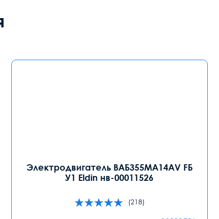
я
Электродвигатель ВАБ355MA14AV FБ
У1 Eldin нв-00011526
(218)