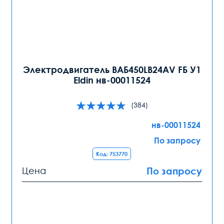
Электродвигатель ВАБ450LB24AV FБ У1
Eldin нв-00011524
(384)
нв-00011524
По запросу
Код: 753770
Цена
По запросу