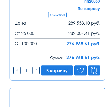
пп20053
По запросу
Код: 683370
Цена
289 558.10
руб.
От 25 000
282 004.41
руб.
От 100 000
276 968.61
руб.
276 968.61
руб.
Сумма:
В корзину