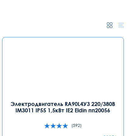
Электродвигатель RA90L4У3 220/380В
IM3011 IP55 1,5кВт IE2 Eldin пп20056
(592)