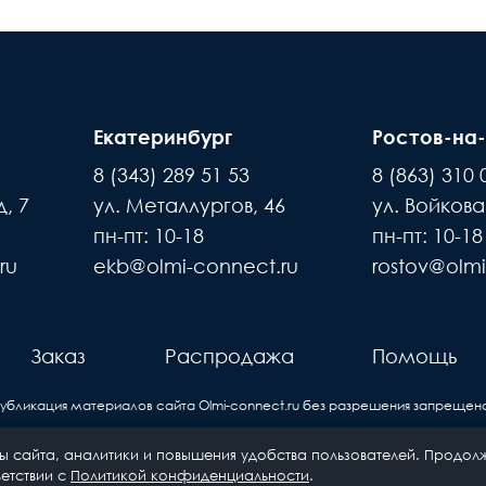
Екатеринбург
Ростов-на
8 (343) 289 51 53
8 (863) 310 
, 7
ул. Металлургов, 46
ул. Войкова
пн-пт: 10-18
пн-пт: 10-18
ru
ekb@olmi-connect.ru
rostov@olmi
Заказ
Распродажа
Помощь
Публикация материалов сайта
Olmi-connect.ru
без разрешения запрещена
 сайта, аналитики и повышения удобства пользователей. Продолж
© 2011— 2026 «Олми Коннект»—
етствии с
Политикой конфиденциальности
.