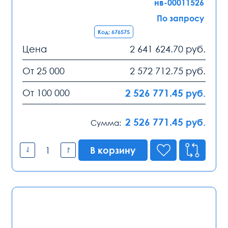
нв-00011526
По запросу
Код: 676575
Цена
2 641 624.70
руб.
От 25 000
2 572 712.75
руб.
От 100 000
2 526 771.45
руб.
2 526 771.45
руб.
Сумма:
В корзину