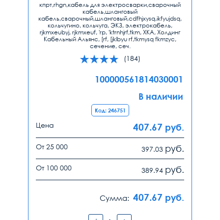
кпрт,rhgn,кабель для электросварки,сварочный
кабель,шланговый
кабель,сварочный,шланговый,cdfhjxysq,ikfyujdsq,
кольчугино, кольчуга, ЭКЗ, электрокабель,
rjkmxeubyj, rjkmxeuf, 'rp, 'ktrnhjrf,tkm, ХКА, Холдинг
Кабельный Альянс, [rf, [jklbyu rf,tkmysq fkmzyc,
сечение, сеч.
(184)
100000561814030001
В наличии
Код: 246751
Цена
407.67
руб.
От 25 000
руб.
397.03
От 100 000
руб.
389.94
407.67
руб.
Сумма: