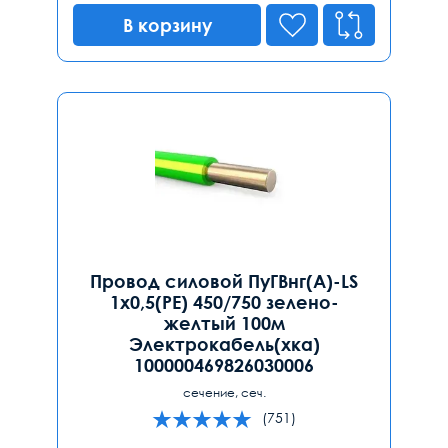
В корзину
Провод силовой ПуГВнг(А)-LS
1х0,5(PE) 450/750 зелено-
желтый 100м
Электрокабель(хка)
100000469826030006
сечение, сеч.
(751)