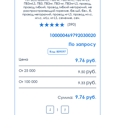
ПВ3нгLS, ПВ3, ПВ3нг, ПВ3-нг, ПВ3нг-LS, провод,
провод гибкий, провод гибкий негорючий, не
распространяющий горение, белый, бел, б,
провод негорючий, провод нг-LS, провод нглс,
нглс, нгLs, нг-LS, сечение, сеч.
(390)
100000469792030020
По запросу
Код: 809597
Цена
9.76
руб.
От 25 000
руб.
9.50
От 100 000
руб.
9.33
9.76
руб.
Сумма: