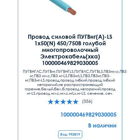
Провод силовой ПУГВнг(А)-LS
1х50(N) 450/750В голубой
многопроволочный
Электрокабель(хка)
100000469829030005
ПУГВНГЛС,ПУГВнг,ПУГВНГLS,ПУГВЛС,ПУГВLS,ПВ3нглс,ПВ3
нг,ПВ3 нглс,ПВ3 нг-LS,ПВ3нгLS,ПВ3,ПВ3нг,ПВ3-
нг,ПВ3нг-LS,провод,провод гибкий,провод гибкий
негорючий,не распространяющий
горение,белый,бел,б,провод негорючий,провод
нг-LS,провод нглс,нглс,нгLs,нг-LS, сечение, сеч.
(356)
100000469829030005
В наличии
Код: 992819