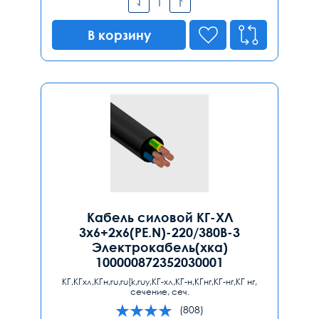
В корзину
Кабель силовой КГ-ХЛ
3х6+2х6(PE.N)-220/380В-3
Электрокабель(хка)
100000872352030001
КГ,КГхл,КГн,ru,ru[k,ruy,КГ-хл,КГ-н,КГнг,КГ-нг,КГ нг,
сечение, сеч.
(808)