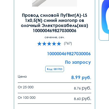
Провод силовой ПуГВнг(А)-LS
1х0,5(N) синий многопр ов
олочный Электрокабель(хка)
100000469827030006
сечение, сеч.
(767)
100000469827030006
По запросу
Код: 581703
Цена
8.99
руб.
От 25 000
руб.
8.76
От 100 000
руб.
8.60