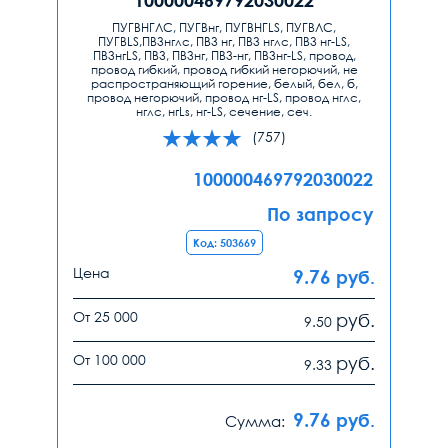
ПУГВНГЛС, ПУГВнг, ПУГВНГLS, ПУГВЛС,
ПУГВLS,ПВ3нглс, ПВ3 нг, ПВ3 нглс, ПВ3 нг-LS,
ПВ3нгLS, ПВ3, ПВ3нг, ПВ3-нг, ПВ3нг-LS, провод,
провод гибкий, провод гибкий негорючий, не
распространяющий горение, белый, бел, б,
провод негорючий, провод нг-LS, провод нглс,
нглс, нгLs, нг-LS, сечение, сеч.
(757)
100000469792030022
По запросу
Код: 503669
Цена
9.76
руб.
От 25 000
руб.
9.50
От 100 000
руб.
9.33
9.76
руб.
Сумма: