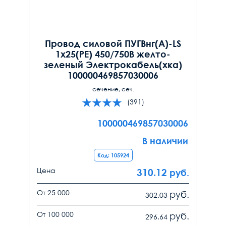
Провод силовой ПУГВнг(А)-LS
1х25(PE) 450/750В желто-
зеленый Электрокабель(хка)
100000469857030006
сечение, сеч.
(391)
100000469857030006
В наличии
Код: 105924
Цена
310.12
руб.
От 25 000
руб.
302.03
От 100 000
руб.
296.64