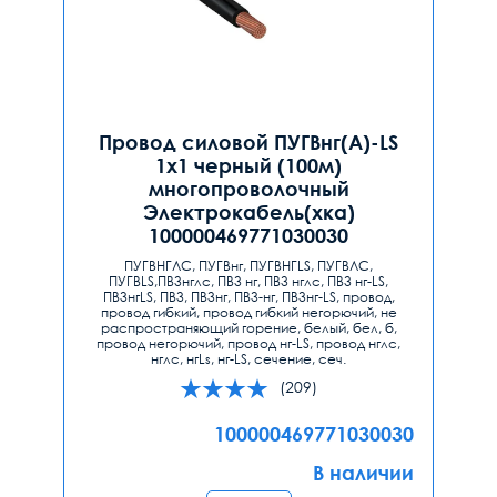
Провод силовой ПУГВнг(А)-LS
1х1 черный (100м)
многопроволочный
Электрокабель(хка)
100000469771030030
ПУГВНГЛС, ПУГВнг, ПУГВНГLS, ПУГВЛС,
ПУГВLS,ПВ3нглс, ПВ3 нг, ПВ3 нглс, ПВ3 нг-LS,
ПВ3нгLS, ПВ3, ПВ3нг, ПВ3-нг, ПВ3нг-LS, провод,
провод гибкий, провод гибкий негорючий, не
распространяющий горение, белый, бел, б,
провод негорючий, провод нг-LS, провод нглс,
нглс, нгLs, нг-LS, сечение, сеч.
(209)
100000469771030030
В наличии