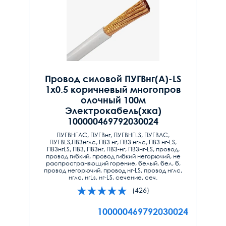
Провод силовой ПУГВнг(А)-LS
1х0.5 коричневый многопров
олочный 100м
Электрокабель(хка)
100000469792030024
ПУГВНГЛС, ПУГВнг, ПУГВНГLS, ПУГВЛС,
ПУГВLS,ПВ3нглс, ПВ3 нг, ПВ3 нглс, ПВ3 нг-LS,
ПВ3нгLS, ПВ3, ПВ3нг, ПВ3-нг, ПВ3нг-LS, провод,
провод гибкий, провод гибкий негорючий, не
распространяющий горение, белый, бел, б,
провод негорючий, провод нг-LS, провод нглс,
нглс, нгLs, нг-LS, сечение, сеч.
(426)
100000469792030024