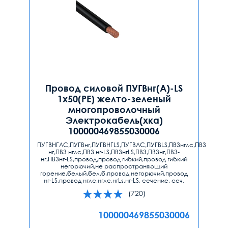
Провод силовой ПУГВнг(А)-LS
1х50(PE) желто-зеленый
многопроволочный
Электрокабель(хка)
100000469855030006
ПУГВНГЛС,ПУГВнг,ПУГВНГLS,ПУГВЛС,ПУГВLS,ПВ3нглс,ПВ3
нг,ПВ3 нглс,ПВ3 нг-LS,ПВ3нгLS,ПВ3,ПВ3нг,ПВ3-
нг,ПВ3нг-LS,провод,провод гибкий,провод гибкий
негорючий,не распространяющий
горение,белый,бел,б,провод негорючий,провод
нг-LS,провод нглс,нглс,нгLs,нг-LS, сечение, сеч.
(720)
100000469855030006