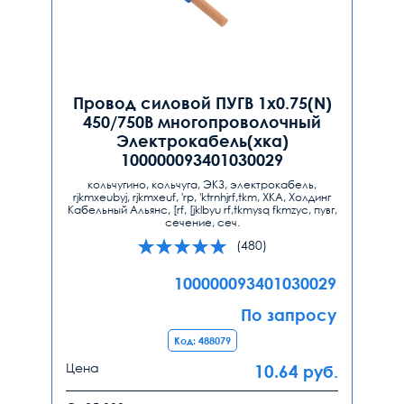
Провод силовой ПУГВ 1х0.75(N)
450/750В многопроволочный
Электрокабель(хка)
100000093401030029
кольчугино, кольчуга, ЭКЗ, электрокабель,
rjkmxeubyj, rjkmxeuf, 'rp, 'ktrnhjrf,tkm, ХКА, Холдинг
Кабельный Альянс, [rf, [jklbyu rf,tkmysq fkmzyc, пувг,
сечение, сеч.
(480)
100000093401030029
По запросу
Код: 488079
Цена
10.64
руб.