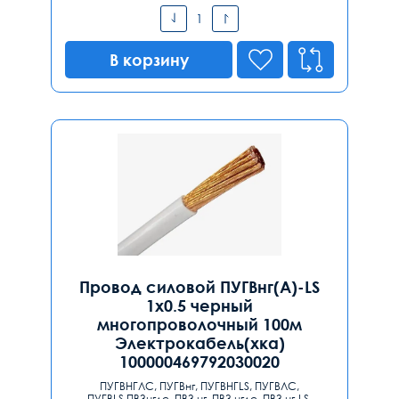
В корзину
Провод силовой ПУГВнг(А)-LS
1х0.5 черный
многопроволочный 100м
Электрокабель(хка)
100000469792030020
ПУГВНГЛС, ПУГВнг, ПУГВНГLS, ПУГВЛС,
ПУГВLS,ПВ3нглс, ПВ3 нг, ПВ3 нглс, ПВ3 нг-LS,