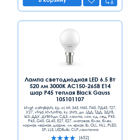
Лампа светодиодная LED 6.5 Вт
520 лм 3000К AC150-265В E14
шар P45 теплая Black Gauss
105101107
kfvgf, cdtnjlbjlyfz, kjy, cl, ktl, З45, H45, П45, ПД45, T27,
У27, vfnjd, ktvtynfhb, ky, zhrfz, ди, JДД, ТДД, ЗДУВ,
ЫЗ, ДДУ, ДУВИгди, СДЗ, лампа, лон, сд, лед, P45,
Р45, G45, GL45, Е27, E27, матовая, блэк, блек,
чорная, черная, шарик, лн, яркая, lb, ОLL, NLL, PLED,
SP, LLE, LEDBulb, CLP,лампочка
(652)