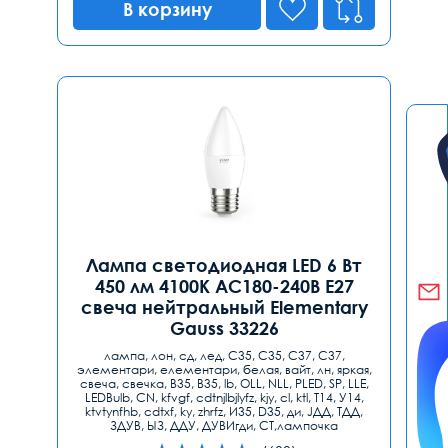
В корзину
Лампа светодиодная LED 6 Вт
450 лм 4100К AC180-240В E27
свеча нейтральный Elementary
Gauss 33226
лампа, лон, сд, лед, С35, C35, С37, C37,
элементари, елементари, белая, вайт, лн, яркая,
свеча, свечка, B35, В35, lb, ОLL, NLL, PLED, SP, LLE,
LEDBulb, CN, kfvgf, cdtnjlbjlyfz, kjy, cl, ktl, T14, У14,
ktvtynfhb, cdtxf, ky, zhrfz, И35, D35, ди, JДД, ТДД,
ЗДУВ, ЫЗ, ДДУ, ДУВИгди, СТ,лампочка