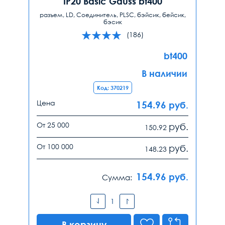
IP20 Basic Gauss bt400
разъем, LD, Соединитель, PLSC, бэйсик, бейсик,
бэсик
(186)
bt400
В наличии
Код: 370219
Цена
154.96
руб.
От 25 000
руб.
150.92
От 100 000
руб.
148.23
154.96
руб.
Сумма:
В корзину