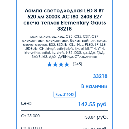
Лампа светодиодная LED 8 Вт
520 лм 3000К AC180-240В E27
свеча теплая Elementary Gauss
33218
лампа, лон, сд, лед, С35, C35, С37, C37,
элементари, елементари, белая, вайт, лн, яркая,
свеча, свечка, B35, В35, lb, ОLL, NLL, PLED, SP, LLE,
LEDBulb, CN, kfvgf, cdtnjlbjlyfz, kjy, cl, ktl, T14, У14,
ktvtynfhb, cdtxf, ky, zhrfz, И35, D35, ди, JДД, ТДД,
ЗДУВ, ЫЗ, ДДУ, ДУВИгди, СТ,лампочка
(245)
33218
В наличии
Код: 211043
Цена
142.55
руб.
От 25 000
руб.
138.84
От 100 000