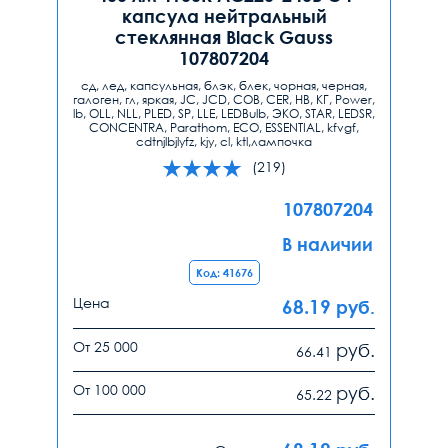
капсула нейтральный
стеклянная Black Gauss
107807204
сд, лед, капсульная, блэк, блек, чорная, черная,
галоген, гл, яркая, JC, JCD, COB, CER, HB, КГ, Power,
lb, ОLL, NLL, PLED, SP, LLE, LEDBulb, ЭКО, STAR, LEDSR,
CONCENTRA, Parathom, ECO, ESSENTIAL, kfvgf,
cdtnjlbjlyfz, kjy, cl, ktl,лампочка
(219)
107807204
В наличии
Код: 41676
Цена
68.19
руб.
От 25 000
руб.
66.41
От 100 000
руб.
65.22