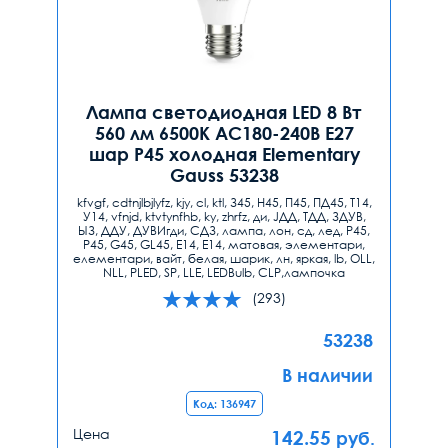
Лампа светодиодная LED 8 Вт
560 лм 6500К AC180-240В E27
шар P45 холодная Elementary
Gauss 53238
kfvgf, cdtnjlbjlyfz, kjy, cl, ktl, З45, H45, П45, ПД45, T14,
У14, vfnjd, ktvtynfhb, ky, zhrfz, ди, JДД, ТДД, ЗДУВ,
ЫЗ, ДДУ, ДУВИгди, СДЗ, лампа, лон, сд, лед, P45,
Р45, G45, GL45, Е14, E14, матовая, элементари,
елементари, вайт, белая, шарик, лн, яркая, lb, ОLL,
NLL, PLED, SP, LLE, LEDBulb, CLP,лампочка
(293)
53238
В наличии
Код: 136947
Цена
142.55
руб.