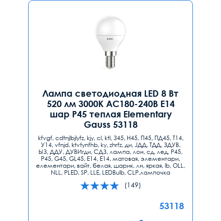
Лампа светодиодная LED 8 Вт
520 лм 3000К AC180-240В E14
шар P45 теплая Elementary
Gauss 53118
kfvgf, cdtnjlbjlyfz, kjy, cl, ktl, З45, H45, П45, ПД45, T14,
У14, vfnjd, ktvtynfhb, ky, zhrfz, ди, JДД, ТДД, ЗДУВ,
ЫЗ, ДДУ, ДУВИгди, СДЗ, лампа, лон, сд, лед, P45,
Р45, G45, GL45, Е14, E14, матовая, элементари,
елементари, вайт, белая, шарик, лн, яркая, lb, ОLL,
NLL, PLED, SP, LLE, LEDBulb, CLP,лампочка
(149)
53118