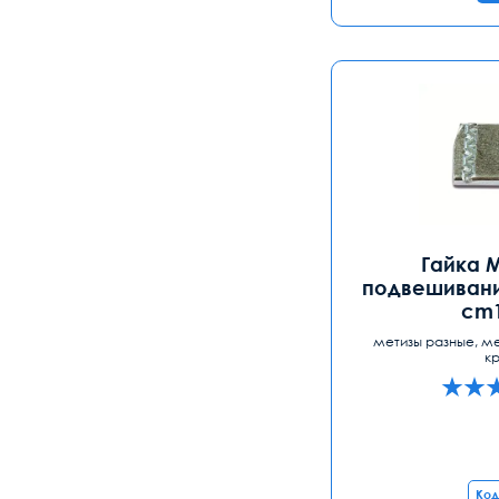
Гайка 
подвешивани
cm1
метизы разные, м
к
Код