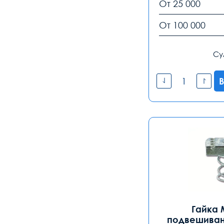
От 25 000
От 100 000
Су
В
Гайка 
подвешиван