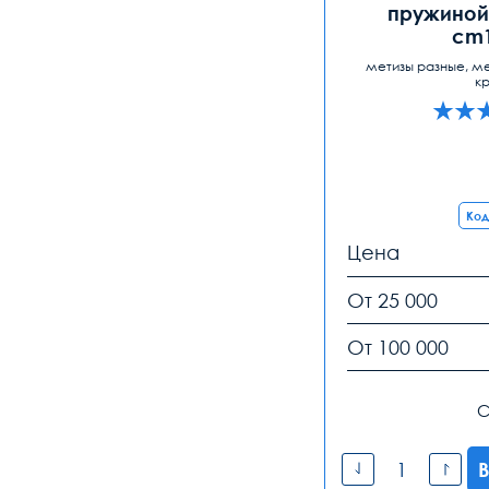
пружиной)
cm1
метизы разные, м
к
Код
Цена
От 25 000
От 100 000
С
В