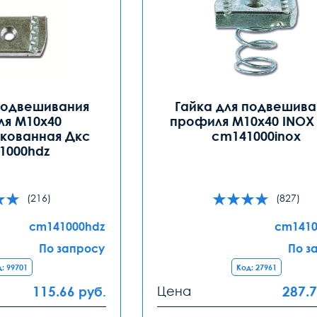
подвешивания
Гайка для подвешива
я М10х40
профиля М10х40 INOX
кованная Дкс
cm141000inox
1000hdz
(216)
(827)
cm141000hdz
cm1410
По запросу
По з
: 99701
Код: 27961
115.66
Цена
287.
руб.