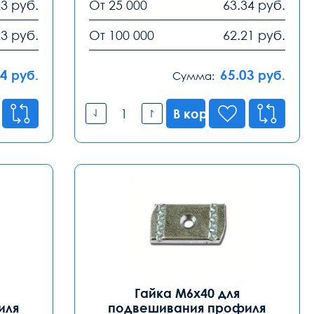
23
руб.
От 25 000
63.34
руб.
23
руб.
От 100 000
62.21
руб.
74
65.03
руб.
руб.
Сумма:
В корзину
Гайка М6х40 для
иля
подвешивания профиля