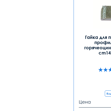
Гайка для 
профил
горячеоцин
cm14
Код
Цена