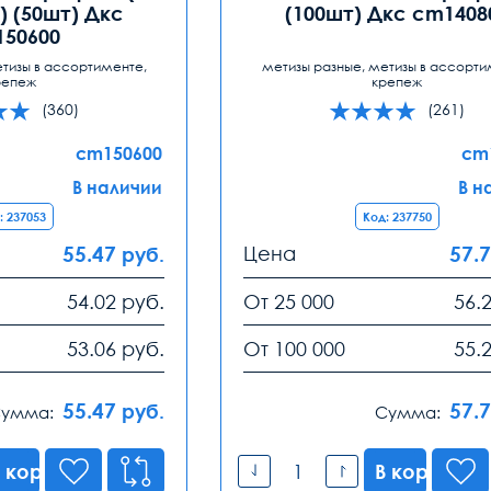
 (50шт) Дкс
(100шт) Дкс cm1408
50600
етизы в ассортименте,
метизы разные, метизы в ассорти
репеж
крепеж
(360)
(261)
cm150600
cm
В наличии
В н
: 237053
Код: 237750
55.47
Цена
57.
руб.
54.02
руб.
От 25 000
56.
53.06
руб.
От 100 000
55.
55.47
57.
руб.
умма:
Сумма:
 корзину
В корзину