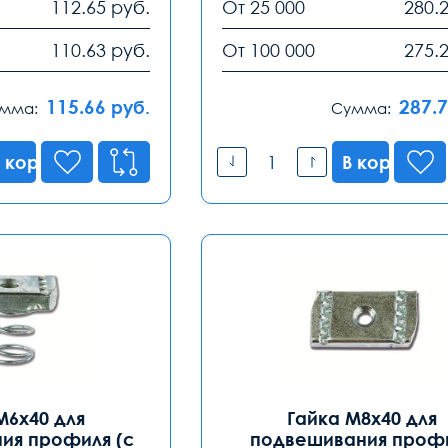
112.65
руб.
От 25 000
280.
110.63
руб.
От 100 000
275.
115.66
287.
руб.
мма:
Сумма:
 корзину
В корзину
М6х40 для
Гайка М8х40 для
ия профиля (с
подвешивания проф