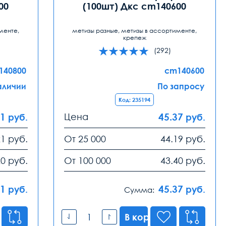
00
(100шт) Дкс cm140600
менте,
метизы разные, метизы в ассортименте,
крепеж
(292)
140800
cm140600
аличии
По запросу
Код: 235194
71
Цена
45.37
руб.
руб.
21
руб.
От 25 000
44.19
руб.
20
руб.
От 100 000
43.40
руб.
71
45.37
руб.
руб.
Сумма:
В корзину