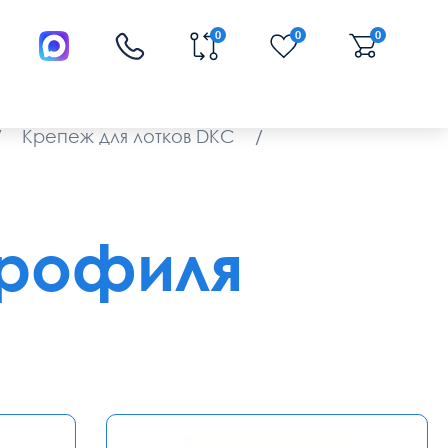
0
0
0
/
Крепеж для лотков DKC
/
профиля