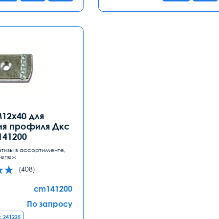
М12х40 для
я профиля Дкс
41200
етизы в ассортименте,
репеж
(408)
cm141200
По запросу
: 241225