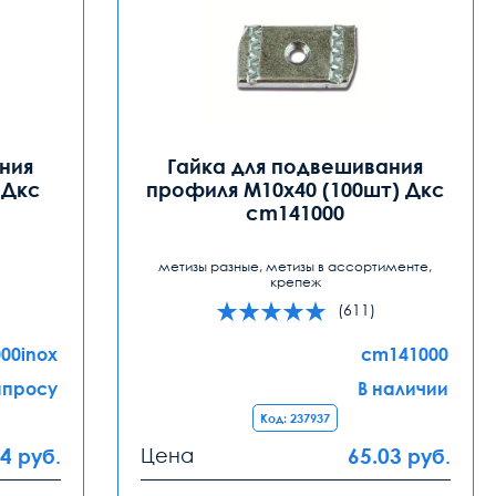
ния
Гайка для подвешивания
 Дкс
профиля М10х40 (100шт) Дкс
cm141000
метизы разные, метизы в ассортименте,
крепеж
(611)
00inox
cm141000
апросу
В наличии
Код: 237937
74
Цена
65.03
руб.
руб.