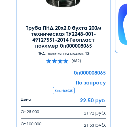
Труба ПНД 20х2,0 бухта 200м
техническая ТУ2248-001-
49127551-2014 Геопласт
полимер бп000008065
ПНД, техничка, пнд гладкая, ПЭ
(652)
бп000008065
По запросу
Код: 466035
Цена
22.50
руб.
От 25 000
руб.
21.92
От 100 000
руб.
21.53