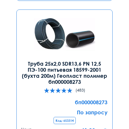
Труба 25х2,0 SDR13,6 PN 12,5
ПЭ-100 питьевая 18599-2001
(бухта 200м) Геопласт полимер
бп000008273
(483)
бп000008273
По запросу
Код: 653314