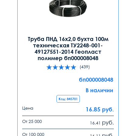
Труба ПНД 16х2,0 бухта 100м
техническая ТУ2248-001-
49127551-2014 Геопласт
полимер бп000008048
(439)
бп000008048
В наличии
Код: 845701
Цена
16.85
руб.
От 25 000
руб.
16.41
От 100 000
руб.
16.11