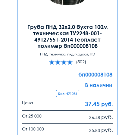
Труба ПНД 32х2,0 бухта 100м
техническая ТУ2248-001-
49127551-2014 Геопласт
полимер бп000008108
ПНД, техничка, пнд гладкая, ПЭ
(502)
бп000008108
В наличии
Код: 471076
Цена
37.45
руб.
От 25 000
руб.
36.48
От 100 000
руб.
35.83