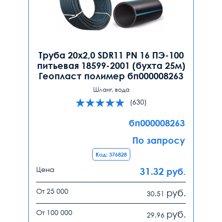
Труба 20х2,0 SDR11 PN 16 ПЭ-100
питьевая 18599-2001 (бухта 25м)
Геопласт полимер бп000008263
Шланг, вода
(630)
бп000008263
По запросу
Код: 376828
Цена
31.32
руб.
От 25 000
руб.
30.51
От 100 000
руб.
29.96