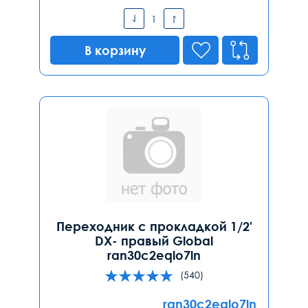
В корзину
Переходник с прокладкой 1/2'
DX- правый Global
ran30c2eqlo7ln
(540)
ran30c2eqlo7ln