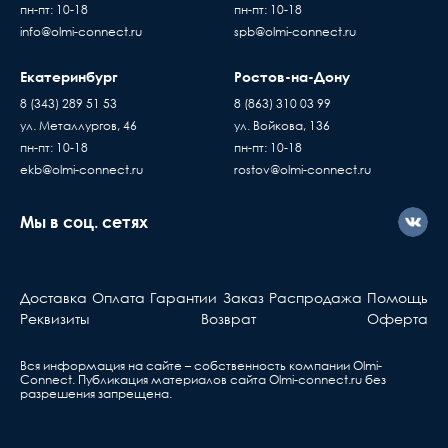
пн-пт: 10-18
пн-пт: 10-18
info@olmi-connect.ru
spb@olmi-connect.ru
Екатеринбург
Ростов-на-Дону
8 (343) 289 51 53
8 (863) 310 03 99
ул. Металлургов, 46
ул. Войкова, 136
пн-пт: 10-18
пн-пт: 10-18
ekb@olmi-connect.ru
rostov@olmi-connect.ru
Мы в соц. сетях
Доставка
Оплата
Гарантии
Заказ
Распродажа
Помощь
Реквизиты
Возврат
Оферта
Вся информация на сайте – собственность компании Olmi-
Сonnect. Публикация материалов сайта
Olmi-connect.ru
без
разрешения запрещена.