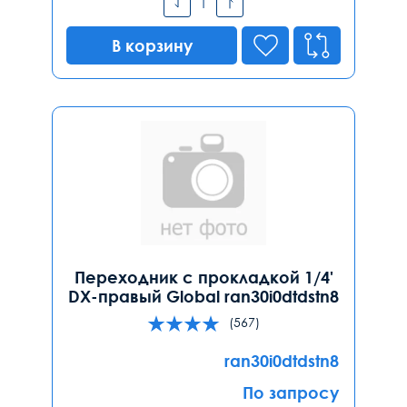
В корзину
Переходник с прокладкой 1/4'
DX-правый Global ran30i0dtdstn8
(567)
ran30i0dtdstn8
По запросу