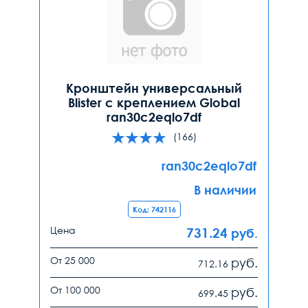
Кронштейн универсальный
Blister с креплением Global
ran30c2eqlo7df
(166)
ran30c2eqlo7df
В наличии
Код: 742116
Цена
731.24
руб.
От 25 000
руб.
712.16
От 100 000
руб.
699.45