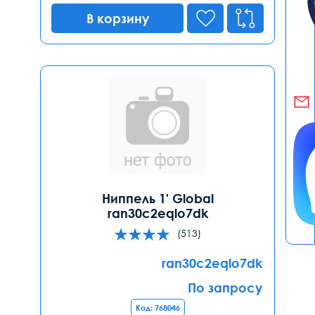
В корзину
Ниппель 1' Global
ran30c2eqlo7dk
(513)
ran30c2eqlo7dk
По запросу
Код: 768046