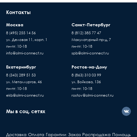
Контакты
Москва
Санкт-Петербург
8 (495) 255 14 56
8 (812) 385 77 47
ул. Деловая 11, корп. 1
Макулатурный пр-д, 7
пн-пт: 10-18
пн-пт: 10-18
info@olmi-connect.ru
spb@olmi-connect.ru
Екатеринбург
Ростов-на-Дону
8 (343) 289 51 53
8 (863) 310 03 99
ул. Металлургов, 46
ул. Войкова, 136
пн-пт: 10-18
пн-пт: 10-18
ekb@olmi-connect.ru
rostov@olmi-connect.ru
Мы в соц. сетях
Доставка
Оплата
Гарантии
Заказ
Распродажа
Помощь