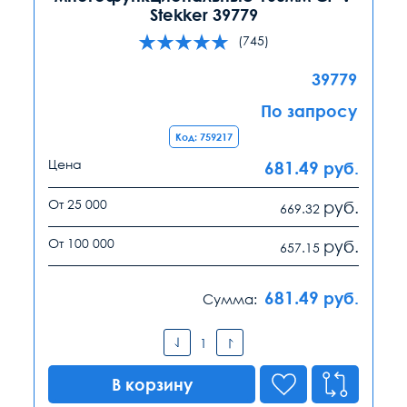
Stekker 39779
(745)
39779
По запросу
Код: 759217
Цена
681.49
руб.
От 25 000
руб.
669.32
От 100 000
руб.
657.15
681.49
руб.
Сумма:
В корзину