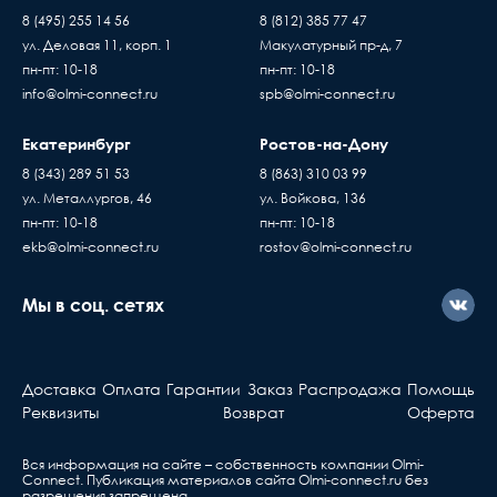
8 (495) 255 14 56
8 (812) 385 77 47
ул. Деловая 11, корп. 1
Макулатурный пр-д, 7
пн-пт: 10-18
пн-пт: 10-18
info@olmi-connect.ru
spb@olmi-connect.ru
Екатеринбург
Ростов-на-Дону
8 (343) 289 51 53
8 (863) 310 03 99
ул. Металлургов, 46
ул. Войкова, 136
пн-пт: 10-18
пн-пт: 10-18
ekb@olmi-connect.ru
rostov@olmi-connect.ru
Мы в соц. сетях
Доставка
Оплата
Гарантии
Заказ
Распродажа
Помощь
Реквизиты
Возврат
Оферта
Вся информация на сайте – собственность компании Olmi-
Сonnect. Публикация материалов сайта
Olmi-connect.ru
без
разрешения запрещена.