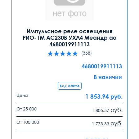
Импульсное реле освещения
РИО-1М АС230В УХЛ4 Меандр ао
4680019911113
(368)
4680019911113
В наличии
Код: 828964
Цена
1 853.94
руб.
От 25 000
руб.
1 805.57
От 100 000
руб.
1 773.33