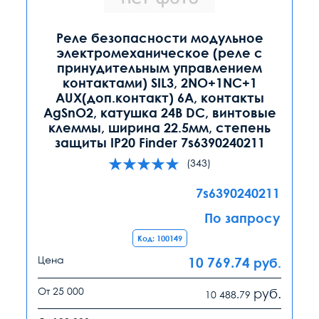
Реле безопасности модульное
электромеханическое (реле с
принудительным управлением
контактами) SIL3, 2NO+1NC+1
AUX(доп.контакт) 6A, контакты
AgSnO2, катушка 24В DC, винтовые
клеммы, ширина 22.5мм, степень
защиты IP20 Finder 7s6390240211
(343)
7s6390240211
По запросу
Код: 100149
Цена
10 769.74
руб.
От 25 000
руб.
10 488.79