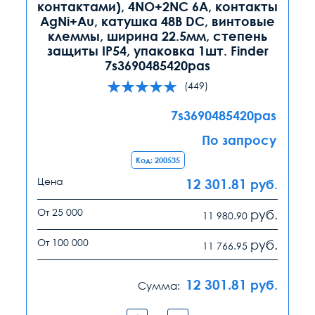
контактами), 4NO+2NC 6A, контакты
AgNi+Au, катушка 48В DC, винтовые
клеммы, ширина 22.5мм, степень
защиты IP54, упаковка 1шт. Finder
7s3690485420pas
(449)
7s3690485420pas
По запросу
Код: 200535
Цена
12 301.81
руб.
От 25 000
руб.
11 980.90
От 100 000
руб.
11 766.95
12 301.81
руб.
Сумма: