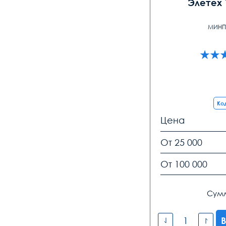
Элетех 
МИНП
Код
Цена
От 25 000
От 100 000
Сум
В