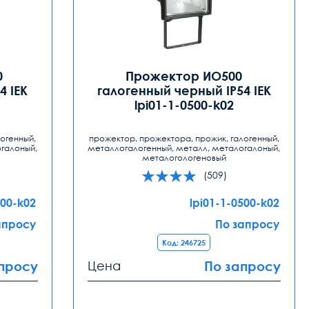
0
Прожектор ИО500
4 IEK
галогенный черный IP54 IEK
lpi01-1-0500-k02
огенный,
прожектор, прожектора, прожик, галогенный,
галоный,
металлогалогенный, металл, металогалоный,
металогологеновый
(509)
500-k02
lpi01-1-0500-k02
апросу
По запросу
Код: 246725
просу
Цена
По запросу