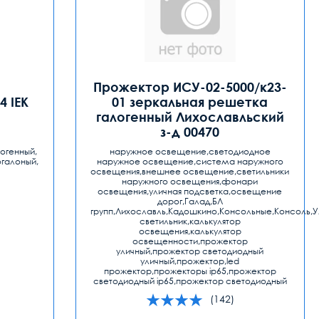
Прожектор ИСУ-02-5000/к23-
4 IEK
01 зеркальная решетка
галогенный Лихославльский
з-д 00470
огенный,
наружное освещение,светодиодное
галоный,
наружное освещение,система наружного
освещения,внешнее освещение,светильники
наружного освещения,фонари
освещения,уличная подсветка,освещение
дорог,Галад,БЛ
групп,Лихославль,Кадошкино,Консольные,Консоль,У
светильник,калькулятор
освещения,калькулятор
освещенности,прожектор
уличный,прожектор светодиодный
уличный,прожектор,led
прожектор,прожекторы ip65,прожектор
светодиодный ip65,прожектор светодиодный
(142)