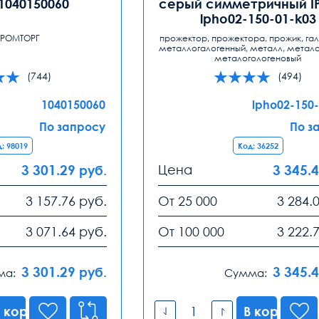
1040150060
серый симметричный IP
lpho02-150-01-k03
РОМТОРГ
прожектор, прожектора, прожик, гал
металлогалогенный, металл, метало
металогологеновый
(744)
(494)
1040150060
lpho02-150
По запросу
По з
: 98019
Код: 36252
3 301.29
Цена
3 345.
руб.
3 157.76
руб.
От 25 000
3 284.
3 071.64
руб.
От 100 000
3 222.
3 301.29
3 345.
руб.
ма:
Сумма:
 корзину
В корзину