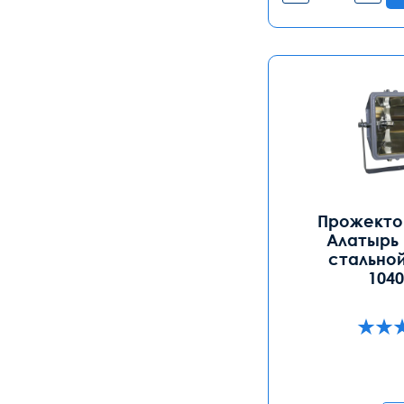
Прожектор
Алатырь 
стальной
104