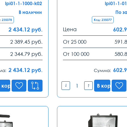
lpi01-1-1000-k02
lpi01-1-0
В наличии
По з
: 235078
Код: 235077
2 434.12
Цена
602.
руб.
2 389.45
руб.
От 25 000
591.
2 344.79
руб.
От 100 000
580.
2 434.12
602.
руб.
ма:
Сумма:
 корзину
В корзину