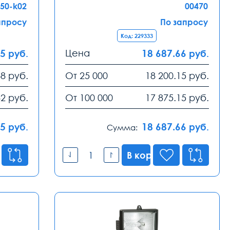
150-k02
00470
апросу
По запросу
Код: 229333
95
Цена
18 687.66
руб.
руб.
88
руб.
От 25 000
18 200.15
руб.
82
руб.
От 100 000
17 875.15
руб.
95
18 687.66
руб.
руб.
Сумма:
В корзину