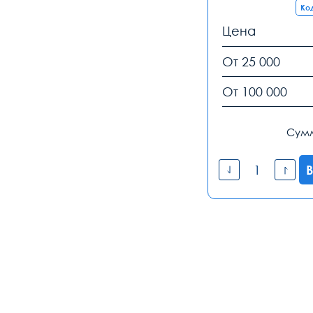
Код
Цена
От 25 000
От 100 000
Сум
В