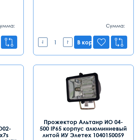
умма:
Сумма:
В корзину
Прожектор Альтаир ИО 04-
О02-
500 IP65 корпус алюминиевый
x7s
литой ИУ Элетех 1040150059