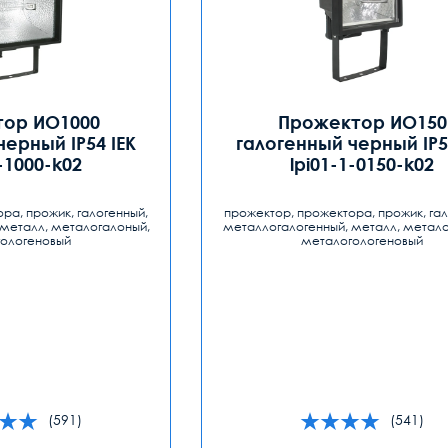
ор ИО1000
Прожектор ИО150
черный IP54 IEK
галогенный черный IP5
1-1000-k02
lpi01-1-0150-k02
ра, прожик, галогенный,
прожектор, прожектора, прожик, гал
металл, металогалоный,
металлогалогенный, металл, метало
ологеновый
металогологеновый
(591)
(541)