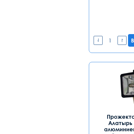
В
Прожекто
Алатырь 
алюминиев