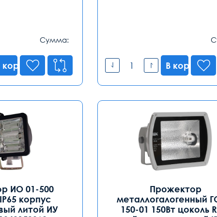
Сумма:
С
 корзину
В корзину
р ИО 01-500
Прожектор
IP65 корпус
металлогалогенный Г
ый литой ИУ
150-01 150Вт цоколь R