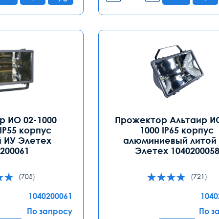
 ИО 02-1000
Прожектор Альтаир ИО
IP55 корпус
1000 IP65 корпус
 ИУ Элетех
алюминиевый литой
0200061
Элетех 104020005
(705)
(721)
1040200061
1040
По запросу
По з