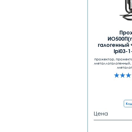
Про
ИО500П(
галогенный 
lpi03-
прожектор, прожекто
металлогалогенный, 
металог
Код
Цена