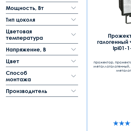
Мощность, Вт
Тип цоколя
Цветовая
Прожект
температура
галогенный 
lpi01-
Напряжение, В
Цвет
прожектор, прожекто
металлогалогенный, 
металог
Способ
монтажа
Производитель