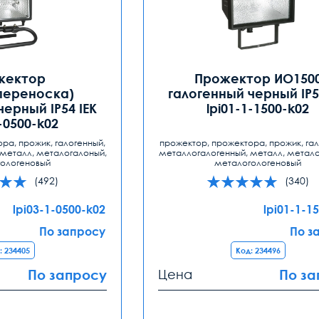
жектор
Прожектор ИО150
переноска)
галогенный черный IP5
черный IP54 IEK
lpi01-1-1500-k02
1-0500-k02
ра, прожик, галогенный,
прожектор, прожектора, прожик, гал
металл, металогалоный,
металлогалогенный, металл, метало
ологеновый
металогологеновый
(492)
(340)
lpi03-1-0500-k02
lpi01-1-1
По запросу
По з
: 234405
Код: 234496
По запросу
Цена
По за