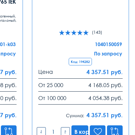
65 IEK
огенный,
галоный,
(143)
-01-k03
1040150059
апросу
По запросу
Код: 194282
47
Цена
4 357.51
руб.
руб.
08
руб.
От 25 000
4 168.05
руб.
70
руб.
От 100 000
4 054.38
руб.
47
4 357.51
руб.
руб.
Сумма:
В корзину