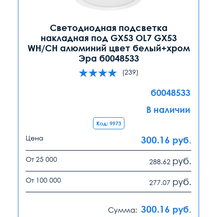
Светодиодная подсветка
накладная под GX53 OL7 GX53
WH/CH алюминий цвет белый+хром
Эра б0048533
(239)
б0048533
В наличии
Код: 9973
Цена
300.16
руб.
От 25 000
руб.
288.62
От 100 000
руб.
277.07
300.16
руб.
Сумма: