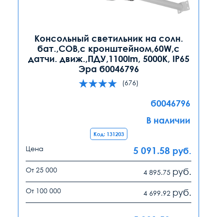
Консольный светильник на солн.
бат.,COB,с кронштейном,60W,с
датчи. движ.,ПДУ,1100lm, 5000К, IP65
Эра б0046796
(676)
б0046796
В наличии
Код: 131203
Цена
5 091.58
руб.
От 25 000
руб.
4 895.75
От 100 000
руб.
4 699.92