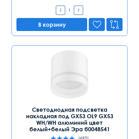
В корзину
Светодиодная подсветка
накладная под GX53 OL9 GX53
WH/WH алюминий цвет
белый+белый Эра б0048541
(695)