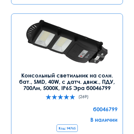
Консольный светильник на солн.
бат., SMD, 40W, с датч. движ., ПДУ,
700Лм, 5000К, IP65 Эра б0046799
(269)
б0046799
В наличии
Код: 94765