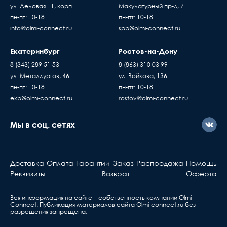
ул. Деловая 11, корп. 1
Макулатурный пр-д, 7
пн-пт: 10-18
пн-пт: 10-18
info@olmi-connect.ru
spb@olmi-connect.ru
Екатеринбург
Ростов-на-Дону
8 (343) 289 51 53
8 (863) 310 03 99
ул. Металлургов, 46
ул. Войкова, 136
пн-пт: 10-18
пн-пт: 10-18
ekb@olmi-connect.ru
rostov@olmi-connect.ru
Мы в соц. сетях
Доставка
Оплата
Гарантии
Заказ
Распродажа
Помощь
Реквизиты
Возврат
Оферта
Вся информация на сайте – собственность компании Olmi-
Сonnect. Публикация материалов сайта
Olmi-connect.ru
без
разрешения запрещена.