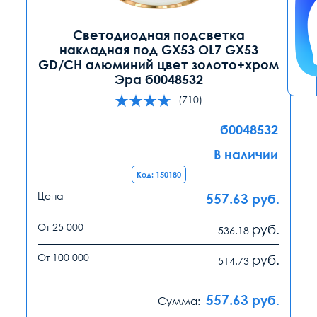
Светодиодная подсветка
накладная под GX53 OL7 GX53
GD/CH алюминий цвет золото+хром
Эра б0048532
(710)
б0048532
В наличии
Код: 150180
Цена
557.63
руб.
От 25 000
руб.
536.18
От 100 000
руб.
514.73
557.63
руб.
Сумма: