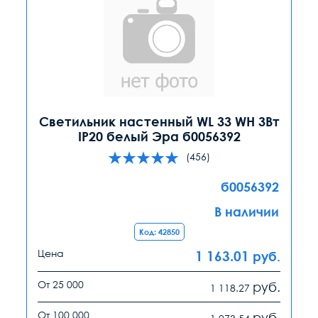
Светильник настенный WL 33 WH 3Вт
IP20 белый Эра б0056392
(456)
б0056392
В наличии
Код: 42850
Цена
1 163.01
руб.
От 25 000
руб.
1 118.27
От 100 000
руб.