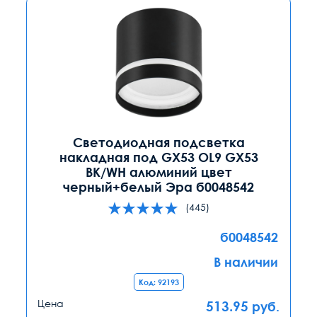
Светодиодная подсветка
накладная под GX53 OL9 GX53
BK/WH алюминий цвет
черный+белый Эра б0048542
(445)
б0048542
В наличии
Код: 92193
Цена
513.95
руб.