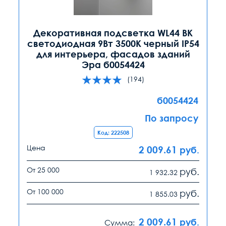
Декоративная подсветка WL44 BK
светодиодная 9Вт 3500К черный IP54
для интерьера, фасадов зданий
Эра б0054424
(194)
б0054424
По запросу
Код: 222508
Цена
2 009.61
руб.
От 25 000
руб.
1 932.32
От 100 000
руб.
1 855.03
2 009.61
руб.
Сумма: