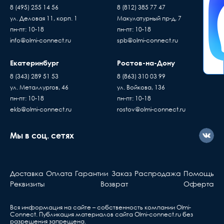
8 (495) 255 14 56
8 (812) 385 77 47
ул. Деловая 11, корп. 1
Макулатурный пр-д, 7
пн-пт: 10-18
пн-пт: 10-18
info@olmi-connect.ru
spb@olmi-connect.ru
Екатеринбург
Ростов-на-Дону
8 (343) 289 51 53
8 (863) 310 03 99
ул. Металлургов, 46
ул. Войкова, 136
пн-пт: 10-18
пн-пт: 10-18
ekb@olmi-connect.ru
rostov@olmi-connect.ru
Мы в соц. сетях
Доставка
Оплата
Гарантии
Заказ
Распродажа
Помощь
Реквизиты
Возврат
Оферта
Вся информация на сайте – собственность компании Olmi-
Сonnect. Публикация материалов сайта
Olmi-connect.ru
без
разрешения запрещена.