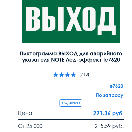
Пиктограмма ВЫХОД для аварийного
указателя NOTE Лед-эффект le7620
(718)
le7620
По запросу
Код: 403211
Цена
221.36
руб.
От 25 000
215.59
руб.