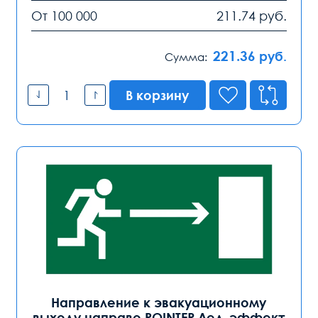
От 100 000
211.74
руб.
221.36
руб.
Сумма:
В корзину
Направление к эвакуационному
выходу направо POINTER Лед-эффект