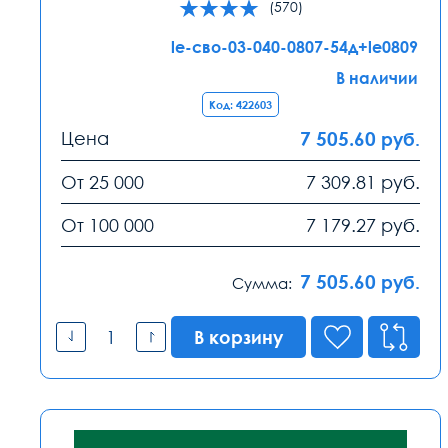
(570)
le-сво-03-040-0807-54д+le0809
В наличии
Код: 422603
Цена
7 505.60
руб.
От 25 000
7 309.81
руб.
От 100 000
7 179.27
руб.
7 505.60
руб.
Сумма:
В корзину