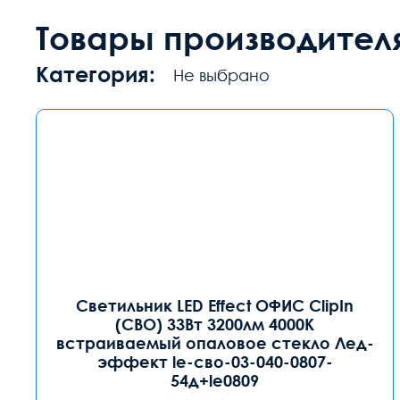
Товары производител
Категория:
Не выбрано
Светильник LED Effect ОФИС ClipIn
(СВО) 33Вт 3200лм 4000К
встраиваемый опаловое стекло Лед-
эффект le-сво-03-040-0807-
54д+le0809