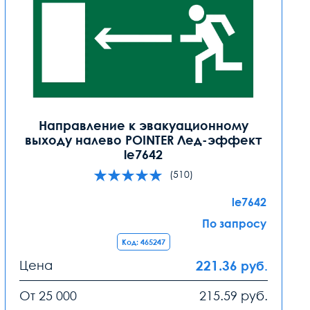
Направление к эвакуационному
выходу налево POINTER Лед-эффект
le7642
(510)
le7642
По запросу
Код: 465247
Цена
221.36
руб.
От 25 000
215.59
руб.