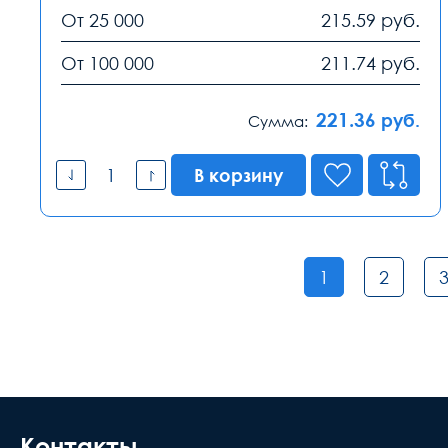
От 25 000
215.59
руб.
От 100 000
211.74
руб.
221.36
руб.
Сумма:
В корзину
1
2
Контакты