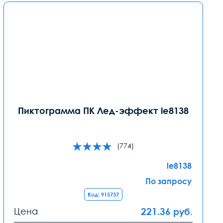
Пиктограмма ПК Лед-эффект le8138
(774)
le8138
По запросу
Код: 915737
Цена
221.36
руб.