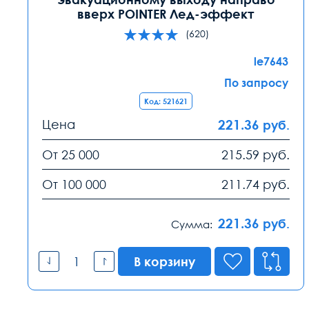
вверх POINTER Лед-эффект
(620)
le7643
По запросу
Код: 521621
Цена
221.36
руб.
От 25 000
215.59
руб.
От 100 000
211.74
руб.
221.36
руб.
Сумма:
В корзину