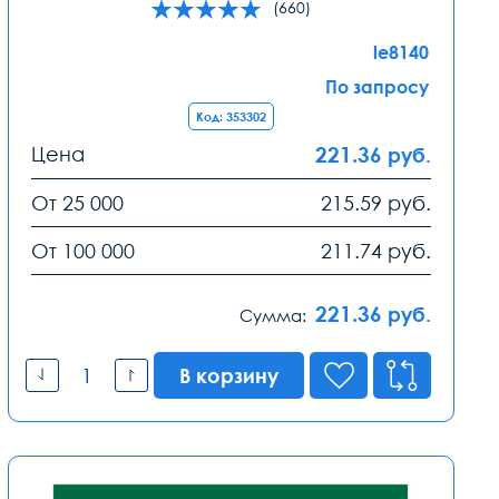
(660)
le8140
По запросу
Код: 353302
Цена
221.36
руб.
От 25 000
215.59
руб.
От 100 000
211.74
руб.
221.36
руб.
Сумма:
В корзину