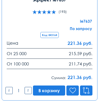
(193)
le7637
По запросу
Код: 843164
Цена
221.36
руб.
От 25 000
215.59
руб.
От 100 000
211.74
руб.
221.36
руб.
Сумма:
В корзину