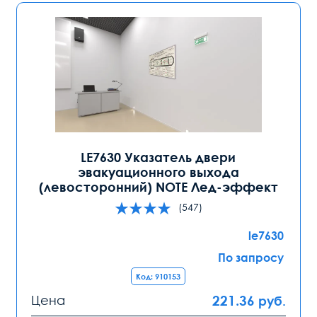
LE7630 Указатель двери
эвакуационного выхода
(левосторонний) NOTE Лед-эффект
(547)
le7630
По запросу
Код: 910153
Цена
221.36
руб.