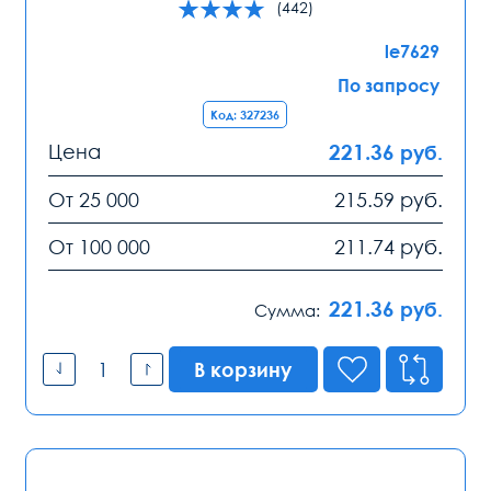
(442)
le7629
По запросу
Код: 327236
Цена
221.36
руб.
От 25 000
215.59
руб.
От 100 000
211.74
руб.
221.36
руб.
Сумма:
В корзину