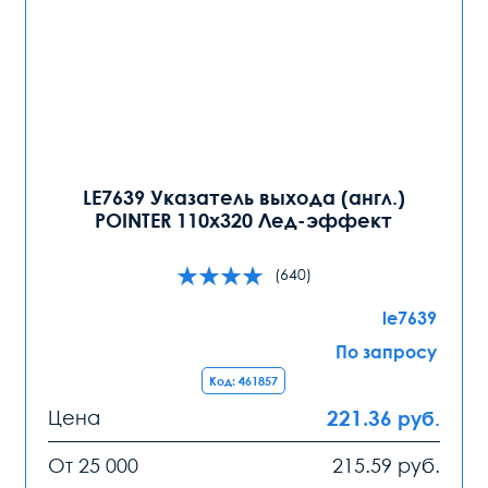
LE7639 Указатель выхода (англ.)
POINTER 110х320 Лед-эффект
(640)
le7639
По запросу
Код: 461857
Цена
221.36
руб.
От 25 000
215.59
руб.