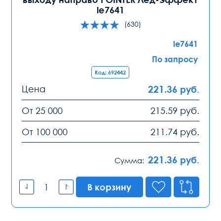
le7641
(630)
le7641
По запросу
Код: 692442
Цена
221.36
руб.
От 25 000
215.59
руб.
От 100 000
211.74
руб.
221.36
руб.
Сумма:
В корзину