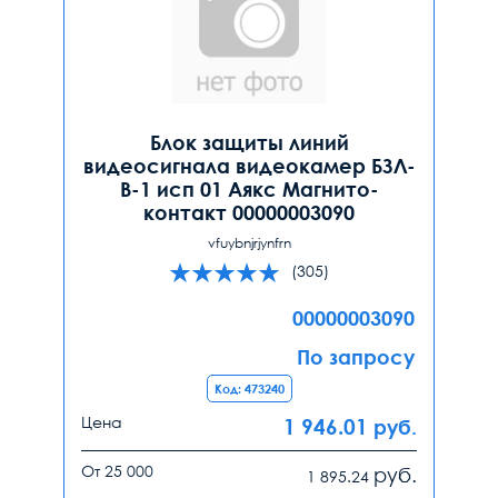
Блок защиты линий
видеосигнала видеокамер БЗЛ-
В-1 исп 01 Аякс Магнито-
контакт 00000003090
vfuybnjrjynfrn
(305)
00000003090
По запросу
Код: 473240
Цена
1 946.01
руб.
От 25 000
руб.
1 895.24