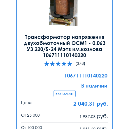
Трансформатор напряжения
двухобмоточный ОСМ1 - 0.063
У3 220/5-24 Мэтз им.козлова
106711110140220
(378)
106711110140220
В наличии
Код: 321341
Цена
2 040.31
руб.
От 25 000
руб.
1 987.08
От 100 000
руб.
1 951.60