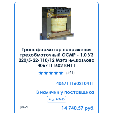
Трансформатор напряжения
трехобмоточный ОСМР - 1.0 У3
220/5-22-110/12 Мэтз им.козлова
406711160210411
(491)
406711160210411
В наличии у поставщика
Код: 947613
Цена
14 740.57
руб.