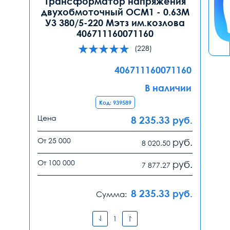
Трансформатор напряжения
двухобмоточный ОСМ1 - 0.63М
У3 380/5-220 Мэтз им.козлова
406711160071160
(228)
406711160071160
В наличии
Код: 939589
Цена
8 235.33
руб.
От 25 000
руб.
8 020.50
От 100 000
руб.
7 877.27
8 235.33
руб.
Сумма: