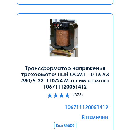
Трансформатор напряжения
трехобмоточный ОСМ1 - 0.16 У3
380/5-22-110/24 Мэтз им.козлова
106711120051412
(375)
106711120051412
В наличии
Код: 840529