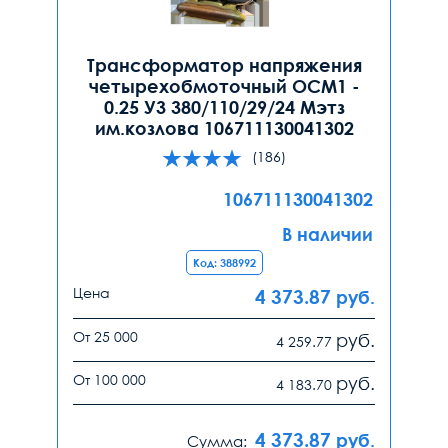
Трансформатор напряжения
четырехобмоточный ОСМ1 -
0.25 У3 380/110/29/24 Мэтз
им.козлова 106711130041302
(186)
106711130041302
В наличии
Код: 388992
Цена
4 373.87
руб.
От 25 000
руб.
4 259.77
От 100 000
руб.
4 183.70
4 373.87
руб.
Сумма: