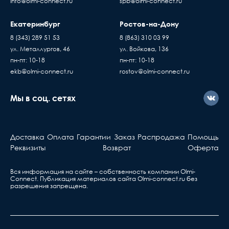
info@olmi-connect.ru
spb@olmi-connect.ru
Екатеринбург
Ростов-на-Дону
8 (343) 289 51 53
8 (863) 310 03 99
ул. Металлургов, 46
ул. Войкова, 136
пн-пт: 10-18
пн-пт: 10-18
ekb@olmi-connect.ru
rostov@olmi-connect.ru
Мы в соц. сетях
Доставка
Оплата
Гарантии
Заказ
Распродажа
Помощь
Реквизиты
Возврат
Оферта
Вся информация на сайте – собственность компании Olmi-
Сonnect. Публикация материалов сайта
Olmi-connect.ru
без
разрешения запрещена.