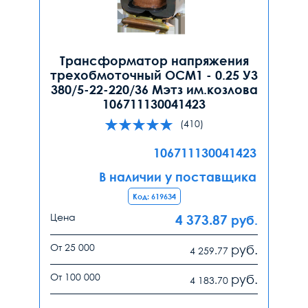
Трансформатор напряжения
трехобмоточный ОСМ1 - 0.25 У3
380/5-22-220/36 Мэтз им.козлова
106711130041423
(410)
106711130041423
В наличии у поставщика
Код: 619634
Цена
4 373.87
руб.
От 25 000
руб.
4 259.77
От 100 000
руб.
4 183.70