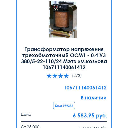
Трансформатор напряжения
трехобмоточный ОСМ1 - 0.4 У3
380/5-22-110/24 Мэтз им.козлова
106711140061412
(272)
106711140061412
В наличии
Код: 979332
Цена
6 583.95
руб.
От 25 000
руб.