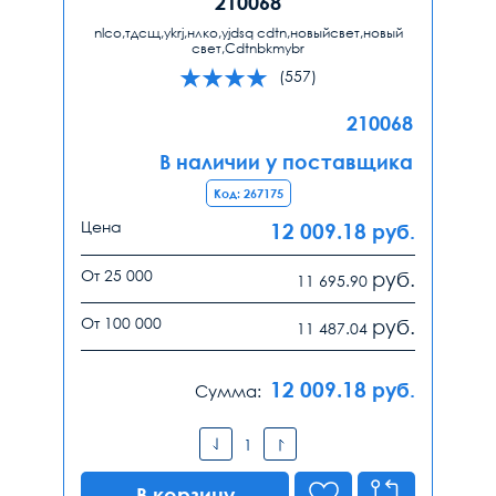
210068
nlco,тдсщ,ykrj,нлко,yjdsq cdtn,новыйсвет,новый
свет,Cdtnbkmybr
(557)
210068
В наличии у поставщика
Код: 267175
Цена
12 009.18
руб.
От 25 000
руб.
11 695.90
От 100 000
руб.
11 487.04
12 009.18
руб.
Сумма:
В корзину