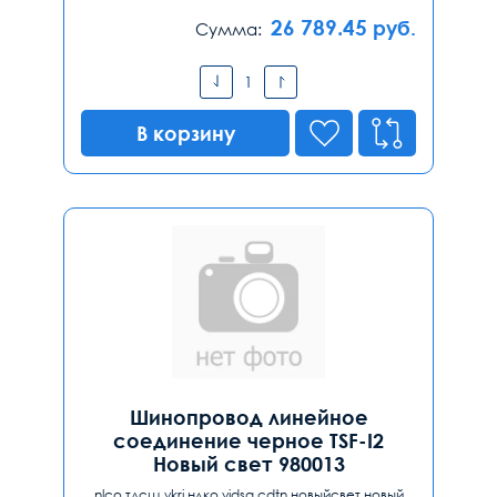
26 789.45
руб.
Сумма:
В корзину
Шинопровод линейное
соединение черное TSF-I2
Новый свет 980013
nlco,тдсщ,ykrj,нлко,yjdsq cdtn,новыйсвет,новый