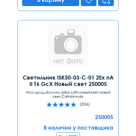
Светильник ISK50-03-C-01 2Ех nA
II T6 GcX Новый свет 250005
nlco,тдсщ,ykrj,нлко,yjdsq cdtn,новыйсвет,новый
свет,Cdtnbkmybr
(306)
250005
В наличии у поставщика