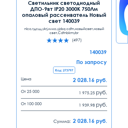
Светильник светодиодный
ДПО-9вт IP20 3000K 750Лм
опаловый рассеиватель Новый
свет 140039
nlco,тдсщ,ykrj,нлко,yjdsq cdtn,новыйсвет,новый
свет,Cdtnbkmybr
(497)
140039
По запросу
Код: 273797
Цена
2 028.16
руб.
От 25 000
руб.
1 975.25
От 100 000
руб.
1 939.98
2 028.16
руб.
Сумма: