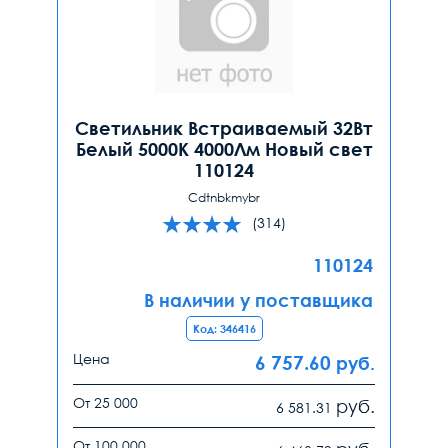
Светильник Встраиваемый 32Вт
Белый 5000К 4000Лм Новый свет
110124
Cdtnbkmybr
(314)
110124
В наличии у поставщика
Код: 346416
Цена
6 757.60
руб.
От 25 000
руб.
6 581.31
От 100 000