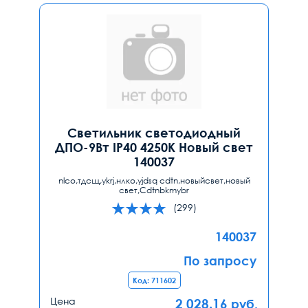
Светильник светодиодный
ДПО-9Вт IP40 4250К Новый свет
140037
nlco,тдсщ,ykrj,нлко,yjdsq cdtn,новыйсвет,новый
свет,Cdtnbkmybr
(299)
140037
По запросу
Код: 711602
Цена
2 028.16
руб.