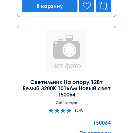
В корзину
Светильник На опору 12Вт
Белый 3200К 1016Лм Новый свет
150064
Cdtnbkmybr
(540)
150064
По запросу