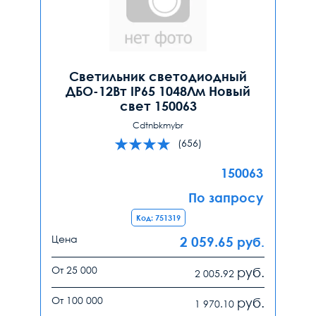
Светильник светодиодный
ДБО-12Вт IP65 1048Лм Новый
свет 150063
Cdtnbkmybr
(656)
150063
По запросу
Код: 751319
Цена
2 059.65
руб.
От 25 000
руб.
2 005.92
От 100 000
руб.
1 970.10