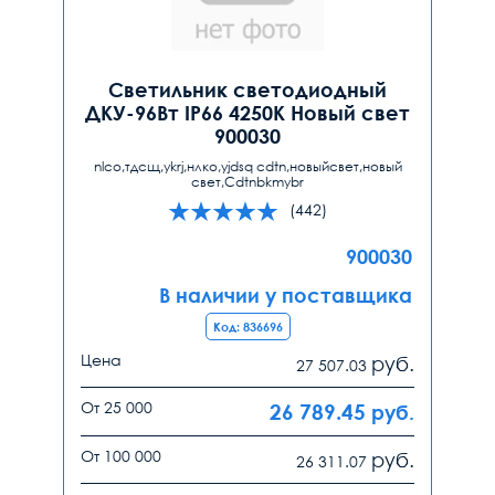
Светильник светодиодный
ДКУ-96Вт IP66 4250К Новый свет
900030
nlco,тдсщ,ykrj,нлко,yjdsq cdtn,новыйсвет,новый
свет,Cdtnbkmybr
(442)
900030
В наличии у поставщика
Код: 836696
Цена
руб.
27 507.03
От 25 000
26 789.45
руб.
От 100 000
руб.
26 311.07