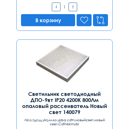
В корзину
Светильник светодиодный
ДПО-9вт IP20 4200K 800Лм
опаловый рассеиватель Новый
свет 140079
nlco,тдсщ,ykrj,нлко,yjdsq cdtn,новыйсвет,новый
свет,Cdtnbkmybr