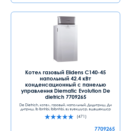
Котел газовый Elidens C140-45
напольный 42.4 кВт
конденсационный с панелью
управления Diematic Evolution De
dietrich 7709265
De Dietrich, котел, газовый, напольный, Дидитриш, Ди
дитриш, lb lbnhbi, lblbnhbi, ву вуекшуср, вшвшекшср
(471)
7709265