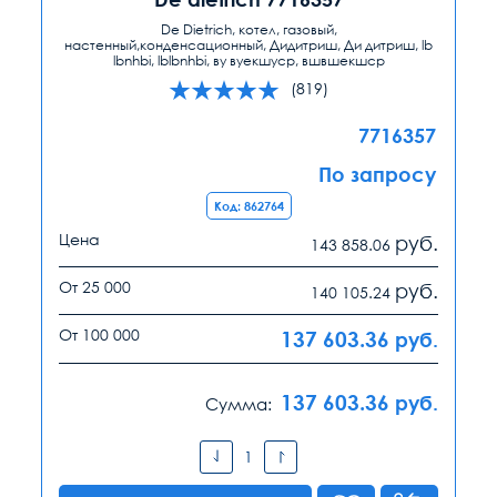
De Dietrich, котел, газовый,
настенный,конденсационный, Дидитриш, Ди дитриш, lb
lbnhbi, lblbnhbi, ву вуекшуср, вшвшекшср
(819)
7716357
По запросу
Код: 862764
Цена
руб.
143 858.06
От 25 000
руб.
140 105.24
От 100 000
137 603.36
руб.
137 603.36
руб.
Сумма: