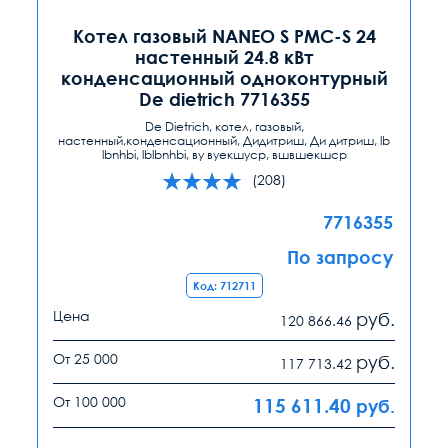
Котел газовый NANEO S PMC-S 24
настенный 24.8 кВт
конденсационный одноконтурный
De dietrich 7716355
De Dietrich, котел, газовый,
настенный,конденсационный, Дидитриш, Ди дитриш, lb
lbnhbi, lblbnhbi, ву вуекшуср, вшвшекшср
(208)
7716355
По запросу
Код: 712711
Цена
руб.
120 866.46
От 25 000
руб.
117 713.42
От 100 000
115 611.40
руб.