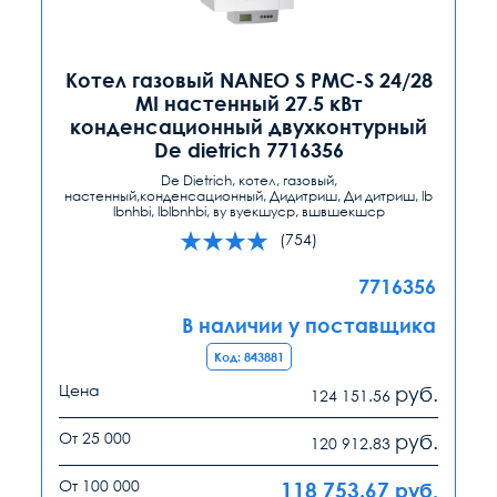
Котел газовый NANEO S PMC-S 24/28
MI настенный 27.5 кВт
конденсационный двухконтурный
De dietrich 7716356
De Dietrich, котел, газовый,
настенный,конденсационный, Дидитриш, Ди дитриш, lb
lbnhbi, lblbnhbi, ву вуекшуср, вшвшекшср
(754)
7716356
В наличии у поставщика
Код: 843881
Цена
руб.
124 151.56
От 25 000
руб.
120 912.83
От 100 000
118 753.67
руб.