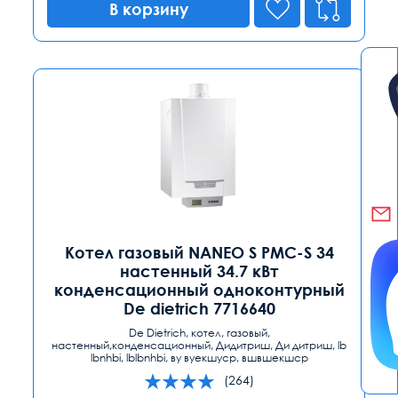
В корзину
Котел газовый NANEO S PMC-S 34
настенный 34.7 кВт
конденсационный одноконтурный
De dietrich 7716640
De Dietrich, котел, газовый,
настенный,конденсационный, Дидитриш, Ди дитриш, lb
lbnhbi, lblbnhbi, ву вуекшуср, вшвшекшср
(264)