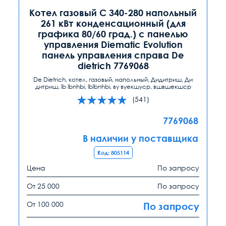
Котел газовый C 340-280 напольный
261 кВт конденсационный (для
графика 80/60 град.) с панелью
управления Diematic Evolution
панель управления справа De
dietrich 7769068
De Dietrich, котел, газовый, напольный, Дидитриш, Ди
дитриш, lb lbnhbi, lblbnhbi, ву вуекшуср, вшвшекшср
(541)
7769068
В наличии у поставщика
Код: 805114
Цена
По запросу
От 25 000
По запросу
От 100 000
По запросу