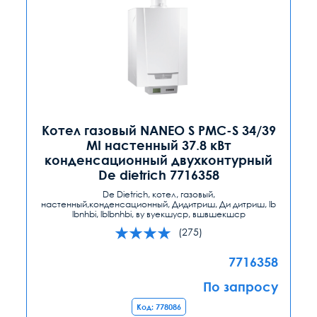
Котел газовый NANEO S PMC-S 34/39
MI настенный 37.8 кВт
конденсационный двухконтурный
De dietrich 7716358
De Dietrich, котел, газовый,
настенный,конденсационный, Дидитриш, Ди дитриш, lb
lbnhbi, lblbnhbi, ву вуекшуср, вшвшекшср
(275)
7716358
По запросу
Код: 778086