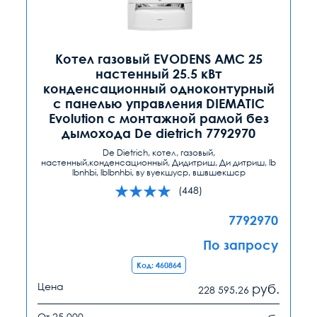
Котел газовый EVODENS AMC 25
настенный 25.5 кВт
конденсационный одноконтурный
с панелью управления DIEMATIC
Evolution с монтажной рамой без
дымохода De dietrich 7792970
De Dietrich, котел, газовый,
настенный,конденсационный, Дидитриш, Ди дитриш, lb
lbnhbi, lblbnhbi, ву вуекшуср, вшвшекшср
(448)
7792970
По запросу
Код: 460864
Цена
руб.
228 595.26
От 25 000