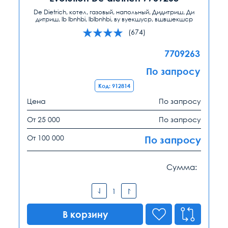
De Dietrich, котел, газовый, напольный, Дидитриш, Ди
дитриш, lb lbnhbi, lblbnhbi, ву вуекшуср, вшвшекшср
(674)
7709263
По запросу
Код: 912814
Цена
По запросу
От 25 000
По запросу
От 100 000
По запросу
Сумма:
В корзину