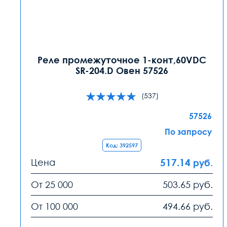
Реле промежуточное 1-конт,60VDC
SR-204.D Овен 57526
(537)
57526
По запросу
Код: 392597
Цена
517.14
руб.
От 25 000
503.65
руб.
От 100 000
494.66
руб.