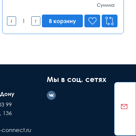
Сумма:
В корзину
Мы в соц. сетях
-Дону
03 99
, 136
-connect.ru