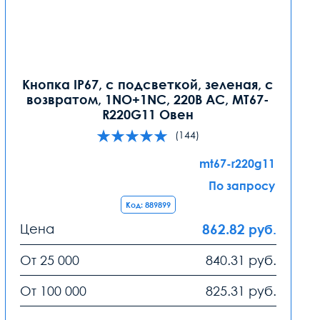
Кнопка IP67, с подсветкой, зеленая, с
возвратом, 1NO+1NC, 220В AC, MT67-
R220G11 Овен
(144)
mt67-r220g11
По запросу
Код: 889899
Цена
862.82
руб.
От 25 000
840.31
руб.
От 100 000
825.31
руб.