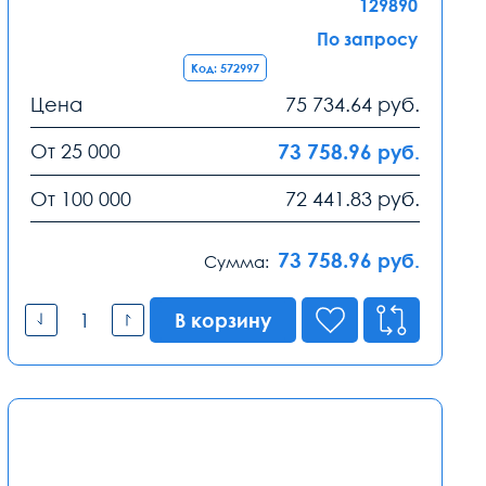
129890
По запросу
Код: 572997
Цена
75 734.64
руб.
От 25 000
73 758.96
руб.
От 100 000
72 441.83
руб.
73 758.96
руб.
Сумма:
В корзину