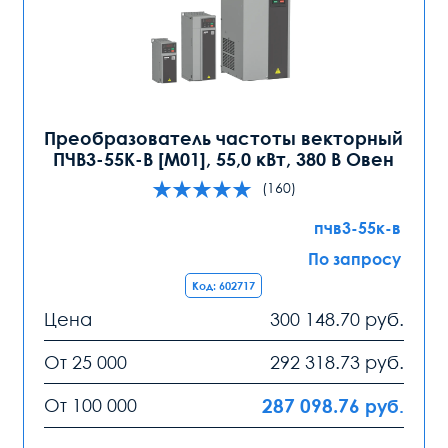
Преобразователь частоты векторный
ПЧВ3-55К-В [М01], 55,0 кВт, 380 В Овен
(160)
пчв3-55к-в
По запросу
Код: 602717
Цена
300 148.70
руб.
От 25 000
292 318.73
руб.
От 100 000
287 098.76
руб.