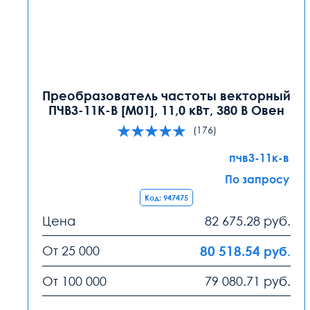
Преобразователь частоты векторный
ПЧВ3-11К-В [М01], 11,0 кВт, 380 В Овен
(176)
пчв3-11к-в
По запросу
Код: 947475
Цена
82 675.28
руб.
От 25 000
80 518.54
руб.
От 100 000
79 080.71
руб.