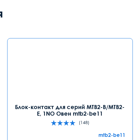
я
Блок-контакт для серий MTB2-B/MTB2-
E, 1NO Овен mtb2-be11
(148)
mtb2-be11