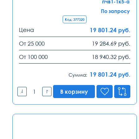
пчв1-1к5-а
По запросу
Код: 377320
Цена
19 801.24
руб.
От 25 000
19 284.69
руб.
От 100 000
18 940.32
руб.
19 801.24
руб.
Сумма:
В корзину