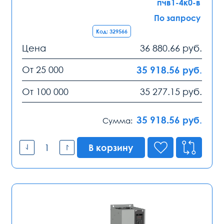
пчв1-4к0-в
По запросу
Код: 329566
Цена
36 880.66
руб.
От 25 000
35 918.56
руб.
От 100 000
35 277.15
руб.
35 918.56
руб.
Сумма:
В корзину