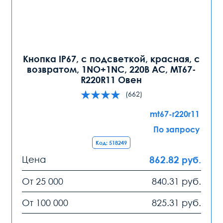
Кнопка IP67, с подсветкой, красная, с
возвратом, 1NO+1NC, 220В AC, MT67-
R220R11 Овен
(662)
mt67-r220r11
По запросу
Код: 518249
Цена
862.82
руб.
От 25 000
840.31
руб.
От 100 000
825.31
руб.