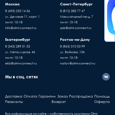
Москва
Санкт-Петербург
8 (495) 255 14 56
8 (812) 385 77 47
ул. Деловая 11, корп. 1
Макулатурный пр-д, 7
пн-пт: 10-18
пн-пт: 10-18
info@olmi-connect.ru
spb@olmi-connect.ru
Екатеринбург
Ростов-на-Дону
8 (343) 289 51 53
8 (863) 310 03 99
ул. Металлургов, 46
ул. Войкова, 136
пн-пт: 10-18
пн-пт: 10-18
ekb@olmi-connect.ru
rostov@olmi-connect.ru
Мы в соц. сетях
Доставка
Оплата
Гарантии
Заказ
Распродажа
Помощь
Реквизиты
Возврат
Оферта
Вся информация на сайте – собственность компании Olmi-